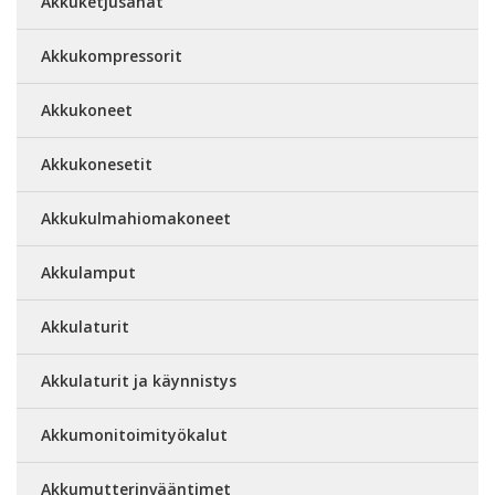
Akkuketjusahat
Akkukompressorit
Akkukoneet
Akkukonesetit
Akkukulmahiomakoneet
Akkulamput
Akkulaturit
Akkulaturit ja käynnistys
Akkumonitoimityökalut
Akkumutterinvääntimet