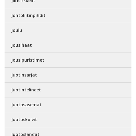
Jiirisirkkelit
Johtoliitinpihdit
Joulu
Jousihaat
Jousipuristimet
Juotinsarjat
Juotintelineet
Juotosasemat
Juotoskolvit
Juotoslangat