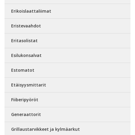
Erikoislaattaliimat
Eristevaahdot
Eritasolistat
Esilukonsalvat
Estomatot
Etäisyysmittarit
Fiiberipyöröt
Generaattorit
Grillaustarvikkeet ja kylmäarkut