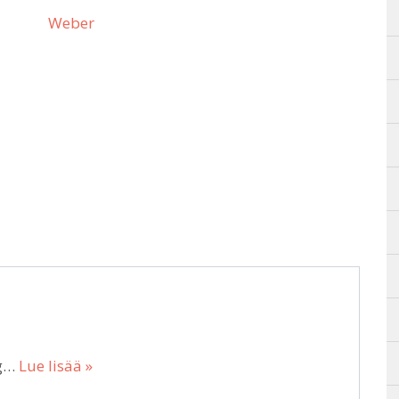
Weber
kg…
Lue lisää »