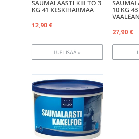
SAUMALAASTI KIILTO 3
SAUMALA
KG 41 KESKIHARMAA
10 KG 43
VAALEA
12,90
€
27,90
€
LUE LISÄÄ »
L