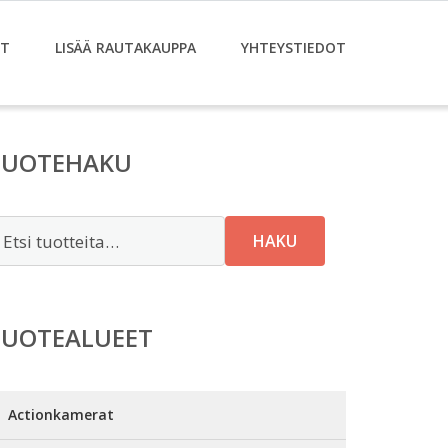
ET
LISÄÄ RAUTAKAUPPA
YHTEYSTIEDOT
TUOTEHAKU
tsi:
HAKU
TUOTEALUEET
Actionkamerat