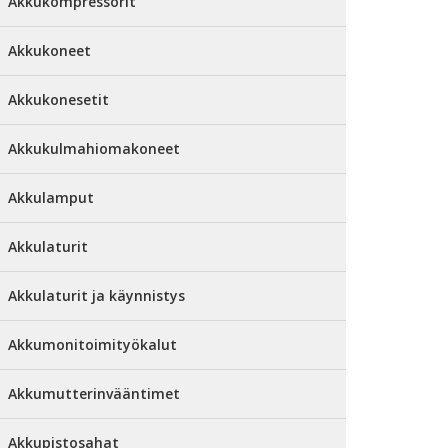
Akkukompressorit
Akkukoneet
Akkukonesetit
Akkukulmahiomakoneet
Akkulamput
Akkulaturit
Akkulaturit ja käynnistys
Akkumonitoimityökalut
Akkumutterinvääntimet
Akkupistosahat