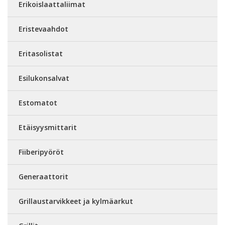
Erikoislaattaliimat
Eristevaahdot
Eritasolistat
Esilukonsalvat
Estomatot
Etäisyysmittarit
Fiiberipyöröt
Generaattorit
Grillaustarvikkeet ja kylmäarkut