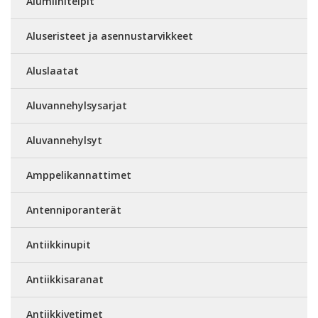
Alumiiniteipit
Aluseristeet ja asennustarvikkeet
Aluslaatat
Aluvannehylsysarjat
Aluvannehylsyt
Amppelikannattimet
Antenniporanterät
Antiikkinupit
Antiikkisaranat
Antiikkivetimet