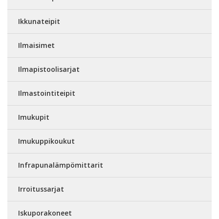
Ikkunateipit
Ilmaisimet
Ilmapistoolisarjat
Ilmastointiteipit
Imukupit
Imukuppikoukut
Infrapunalämpömittarit
Irroitussarjat
Iskuporakoneet