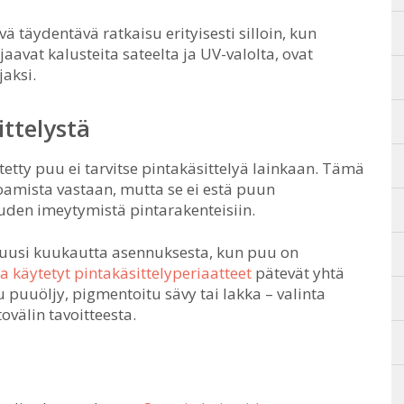
ä täydentävä ratkaisu erityisesti silloin, kun
jaavat kalusteita sateelta ja UV-valolta, ovat
jaksi.
ittelystä
tetty puu ei tarvitse pintakäsittelyä lainkaan. Tämä
hoamista vastaan, mutta se ei estä puun
uden imeytymistä pintarakenteisiin.
kuusi kuukautta asennuksesta, kun puu on
 käytetyt pintakäsittelyperiaatteet
pätevät yhtä
u puuöljy, pigmentoitu sävy tai lakka – valinta
ovälin tavoitteesta.