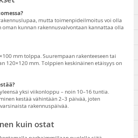
Suomessa?
i rakennuslupaa, mutta toimenpideilmoitus voi olla
ten oman kunnan rakennusvalvontaan kannattaa olla
00×100 mm tolppa. Suurempaan rakenteeseen tai
an 120×120 mm. Tolppien keskinäinen etäisyys on
estää?
leensä yksi viikonloppu – noin 10–16 tuntia.
uminen kestää vähintään 2–3 päivää, joten
 varsinaista rakennuspäivää.
nen kuin ostat
rakentamalla parhaimmillaan puolella siitä