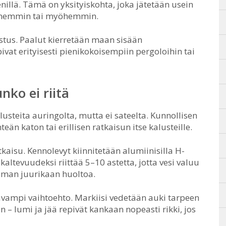
llä. Tämä on yksityiskohta, joka jätetään usein
ennemmin tai myöhemmin.
stus. Paalut kierretään maan sisään
pivat erityisesti pienikokoisempiin pergoloihin tai
nko ei riitä
steita auringolta, mutta ei sateelta. Kunnollisen
än katon tai erillisen ratkaisun itse kalusteille.
kaisu. Kennolevyt kiinnitetään alumiinisilla H-
a kaltevuudeksi riittää 5–10 astetta, jotta vesi valuu
ilman juurikaan huoltoa.
tavampi vaihtoehto. Markiisi vedetään auki tarpeen
n – lumi ja jää repivät kankaan nopeasti rikki, jos