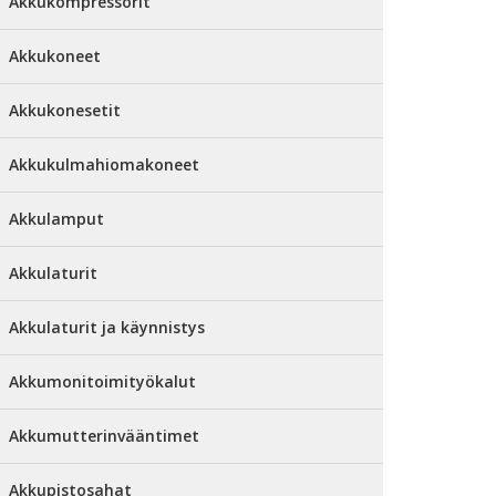
Akkukompressorit
Akkukoneet
Akkukonesetit
Akkukulmahiomakoneet
Akkulamput
Akkulaturit
Akkulaturit ja käynnistys
Akkumonitoimityökalut
Akkumutterinvääntimet
Akkupistosahat