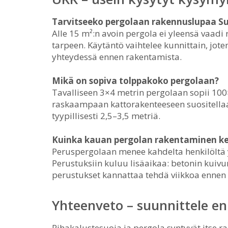
Tarvitseeko pergolaan rakennuslupaa 
Alle 15 m²:n avoin pergola ei yleensä vaad
tarpeen. Käytäntö vaihtelee kunnittain, jo
yhteydessä ennen rakentamista.
Mikä on sopiva tolppakoko pergolaan?
Tavalliseen 3×4 metrin pergolaan sopii 1
raskaampaan kattorakenteeseen suositella
tyypillisesti 2,5–3,5 metriä.
Kuinka kauan pergolan rakentaminen k
Peruspergolaan menee kahdelta henkilöltä y
Perustuksiin kuluu lisäaikaa: betonin kuiv
perustukset kannattaa tehdä viikkoa ennen
Yhteenveto – suunnittele en
Pihakalustesuoja ja pergola syntyvät itse 