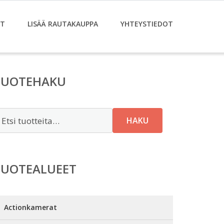
ET
LISÄÄ RAUTAKAUPPA
YHTEYSTIEDOT
TUOTEHAKU
tsi:
HAKU
TUOTEALUEET
Actionkamerat