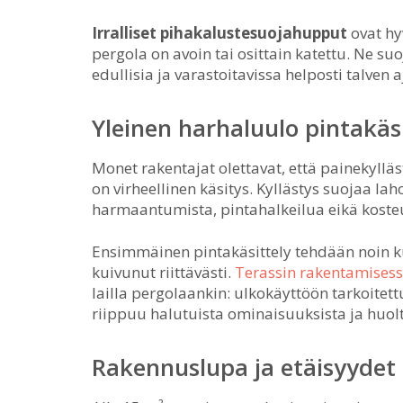
Irralliset pihakalustesuojahupput
ovat hyv
pergola on avoin tai osittain katettu. Ne suo
edullisia ja varastoitavissa helposti talven a
Yleinen harhaluulo pintakäs
Monet rakentajat olettavat, että painekylläs
on virheellinen käsitys. Kyllästys suojaa la
harmaantumista, pintahalkeilua eikä koste
Ensimmäinen pintakäsittely tehdään noin 
kuivunut riittävästi.
Terassin rakentamisessa
lailla pergolaankin: ulkokäyttöön tarkoitett
riippuu halutuista ominaisuuksista ja huolt
Rakennuslupa ja etäisyydet