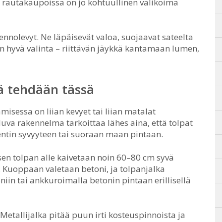
in rautakaupoissa on jo kohtuullinen valikoima
nnolevyt. Ne läpäisevät valoa, suojaavat sateelta
on hyvä valinta – riittävän jäykkä kantamaan lumen,
tä tehdään tässä
misessa on liian kevyet tai liian matalat
va rakennelma tarkoittaa lähes aina, että tolpat
tin syvyyteen tai suoraan maan pintaan.
isen tolpan alle kaivetaan noin 60–80 cm syvä
 Kuoppaan valetaan betoni, ja tolpanjalka
iin tai ankkuroimalla betonin pintaan erillisellä
Metallijalka pitää puun irti kosteuspinnoista ja