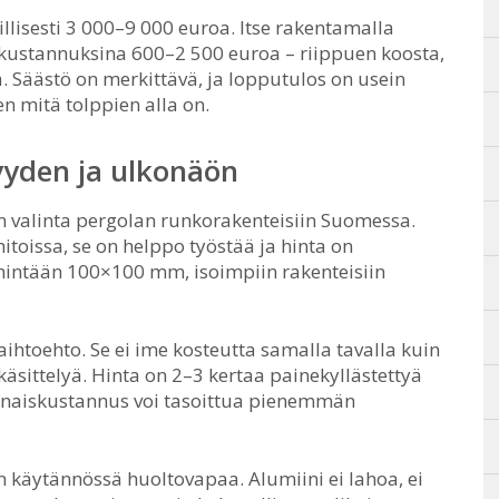
lisesti 3 000–9 000 euroa. Itse rakentamalla
kustannuksina 600–2 500 euroa – riippuen koosta,
. Säästö on merkittävä, ja lopputulos on usein
n mitä tolppien alla on.
yyden ja ulkonäön
in valinta pergolan runkorakenteisiin Suomessa.
itoissa, se on helppo työstää ja hinta on
hintään 100×100 mm, isoimpiin rakenteisiin
htoehto. Se ei ime kosteutta samalla tavalla kuin
käsittelyä. Hinta on 2–3 kertaa painekyllästettyä
onaiskustannus voi tasoittua pienemmän
on käytännössä huoltovapaa. Alumiini ei lahoa, ei