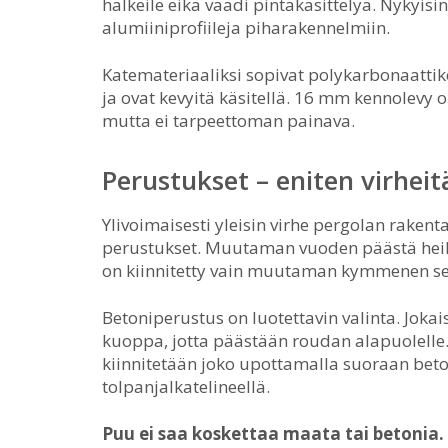
halkeile eikä vaadi pintakäsittelyä. Nykyis
alumiiniprofiileja piharakennelmiin.
Katemateriaaliksi sopivat polykarbonaattike
ja ovat kevyitä käsitellä. 16 mm kennolevy 
mutta ei tarpeettoman painava.
Perustukset – eniten virhei
Ylivoimaisesti yleisin virhe pergolan rakenta
perustukset. Muutaman vuoden päästä heilu
on kiinnitetty vain muutaman kymmenen sen
Betoniperustus on luotettavin valinta. Joka
kuoppa, jotta päästään roudan alapuolelle.
kiinnitetään joko upottamalla suoraan beton
tolpanjalkatelineellä.
Puu ei saa koskettaa maata tai betonia.