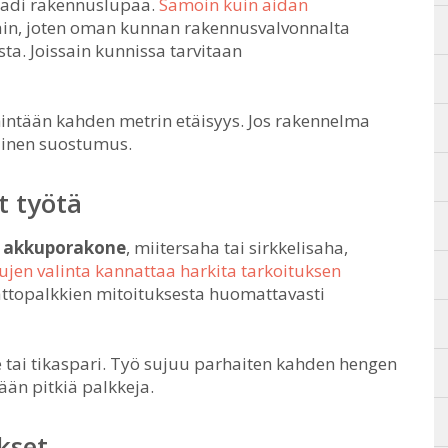
vaadi rakennuslupaa.
Samoin kuin aidan
tain, joten oman kunnan rakennusvalvonnalta
ta. Joissain kunnissa tarvitaan
hintään kahden metrin etäisyys. Jos rakennelma
llinen suostumus.
t työtä
:
akkuporakone
, miitersaha tai sirkkelisaha,
jen valinta kannattaa harkita tarkoituksen
attopalkkien mitoituksesta huomattavasti
e tai tikaspari. Työ sujuu parhaiten kahden hengen
tään pitkiä palkkeja.
kset