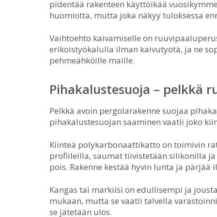
pidentää rakenteen käyttöikää vuosikymmeni
huomiotta, mutta joka näkyy tuloksessa 
Vaihtoehto kaivamiselle on ruuvipaaluperu
erikoistyökalulla ilman kaivutyötä, ja ne so
pehmeähköille maille.
Pihakalustesuoja – pelkkä ru
Pelkkä avoin pergolarakenne suojaa pihakalu
pihakalustesuojan saaminen vaatii joko kiinte
Kiinteä polykarbonaattikatto on toimivin rat
profiileilla, saumat tiivistetään silikonilla j
pois. Rakenne kestää hyvin lunta ja pärjää 
Kangas tai markiisi on edullisempi ja jous
mukaan, mutta se vaatii talvella varastoinni
se jätetään ulos.