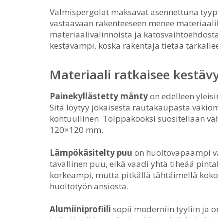
Valmispergolat maksavat asennettuna tyypil
vastaavaan rakenteeseen menee materiaali
materiaalivalinnoista ja katosvaihtoehdosta
kestävämpi, koska rakentaja tietää tarkallee
Materiaali ratkaisee kestäv
Painekyllästetty mänty
on edelleen yleis
Sitä löytyy jokaisesta rautakaupasta vakiom
kohtuullinen. Tolppakooksi suositellaan vä
120×120 mm.
Lämpökäsitelty puu
on huoltovapaampi vai
tavallinen puu, eikä vaadi yhtä tiheää pinta
korkeampi, mutta pitkällä tähtäimellä kok
huoltotyön ansiosta.
Alumiiniprofiili
sopii moderniin tyyliin ja 