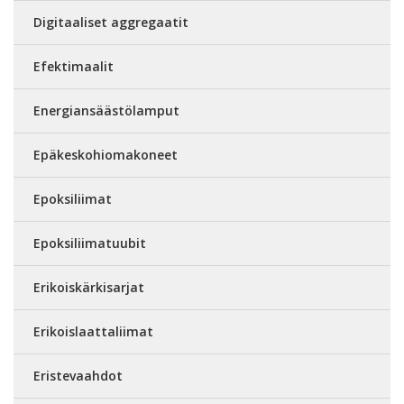
Digitaaliset aggregaatit
Efektimaalit
Energiansäästölamput
Epäkeskohiomakoneet
Epoksiliimat
Epoksiliimatuubit
Erikoiskärkisarjat
Erikoislaattaliimat
Eristevaahdot