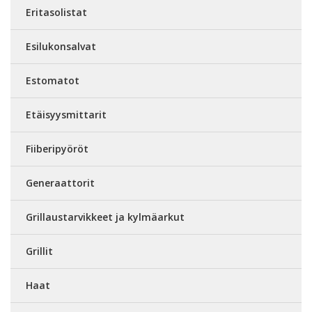
Eritasolistat
Esilukonsalvat
Estomatot
Etäisyysmittarit
Fiiberipyöröt
Generaattorit
Grillaustarvikkeet ja kylmäarkut
Grillit
Haat