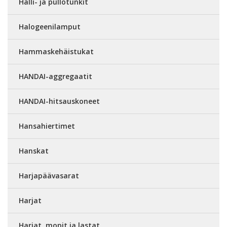
Halli- ja pullotunkit
Halogeenilamput
Hammaskehäistukat
HANDAI-aggregaatit
HANDAI-hitsauskoneet
Hansahiertimet
Hanskat
Harjapäävasarat
Harjat
Harjat, mopit ja lastat