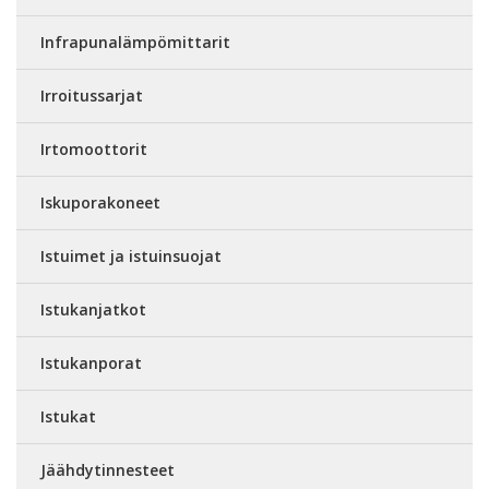
Infrapunalämpömittarit
Irroitussarjat
Irtomoottorit
Iskuporakoneet
Istuimet ja istuinsuojat
Istukanjatkot
Istukanporat
Istukat
Jäähdytinnesteet