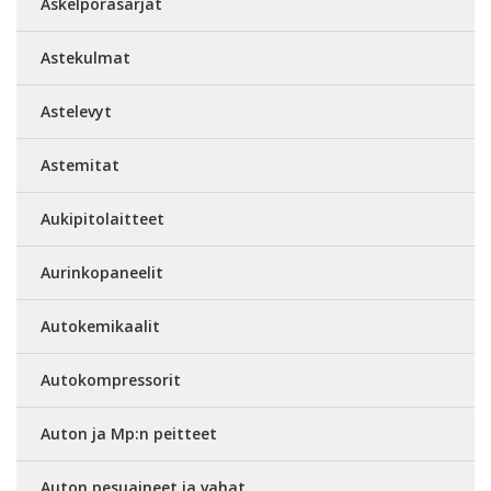
Askelporasarjat
Astekulmat
Astelevyt
Astemitat
Aukipitolaitteet
Aurinkopaneelit
Autokemikaalit
Autokompressorit
Auton ja Mp:n peitteet
Auton pesuaineet ja vahat