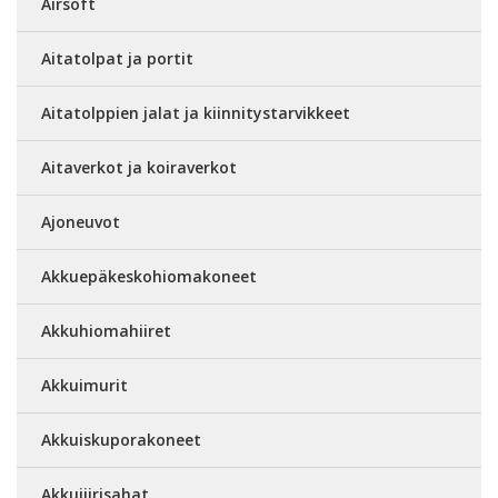
Airsoft
Aitatolpat ja portit
Aitatolppien jalat ja kiinnitystarvikkeet
Aitaverkot ja koiraverkot
Ajoneuvot
Akkuepäkeskohiomakoneet
Akkuhiomahiiret
Akkuimurit
Akkuiskuporakoneet
Akkujiirisahat