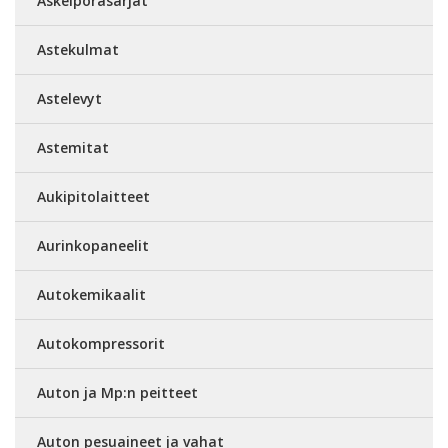
Askelporasarjat
Astekulmat
Astelevyt
Astemitat
Aukipitolaitteet
Aurinkopaneelit
Autokemikaalit
Autokompressorit
Auton ja Mp:n peitteet
Auton pesuaineet ja vahat