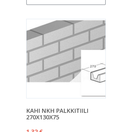
KAHI NKH PALKKITIILI
270X130X75
1,32
€