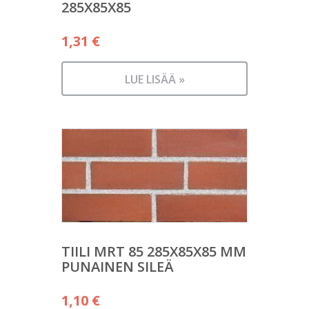
285X85X85
1,31
€
LUE LISÄÄ »
TIILI MRT 85 285X85X85 MM
PUNAINEN SILEÄ
1,10
€