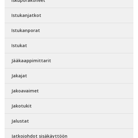
Iskuporakoneet
Istukanjatkot
Istukanporat
Istukat
Jääkaappimittarit
Jakajat
Jakoavaimet
Jakotukit
Jalustat
Jatkojohdot sisäkäyttöön