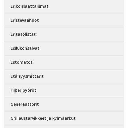
Erikoislaattaliimat
Eristevaahdot
Eritasolistat
Esilukonsalvat
Estomatot
Etäisyysmittarit
Fiiberipyöröt
Generaattorit
Grillaustarvikkeet ja kylmäarkut