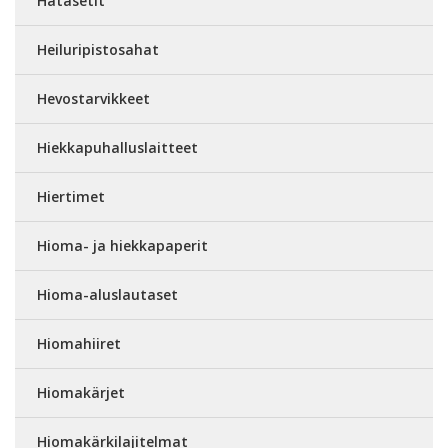
Hätäsetit
Heiluripistosahat
Hevostarvikkeet
Hiekkapuhalluslaitteet
Hiertimet
Hioma- ja hiekkapaperit
Hioma-aluslautaset
Hiomahiiret
Hiomakärjet
Hiomakärkilajitelmat