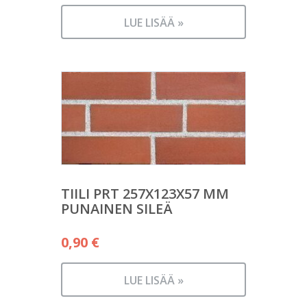
LUE LISÄÄ »
TIILI PRT 257X123X57 MM
PUNAINEN SILEÄ
0,90
€
LUE LISÄÄ »