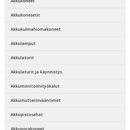
Akkukoneet
Akkukonesetit
Akkukulmahiomakoneet
Akkulamput
Akkulaturit
Akkulaturit ja käynnistys
Akkumonitoimityökalut
Akkumutterinvääntimet
Akkupistosahat
Akkuporakoneet