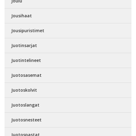
Joulu
Jousihaat
Jousipuristimet
Juotinsarjat
Juotintelineet
Juotosasemat
Juotoskolvit
Juotoslangat
Juotosnesteet
Juotospastat