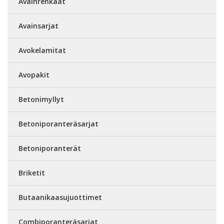
Avainrenkaat
Avainsarjat
Avokelamitat
Avopakit
Betonimyllyt
Betoniporanteräsarjat
Betoniporanterät
Briketit
Butaanikaasujuottimet
Combiporanteräsarjat