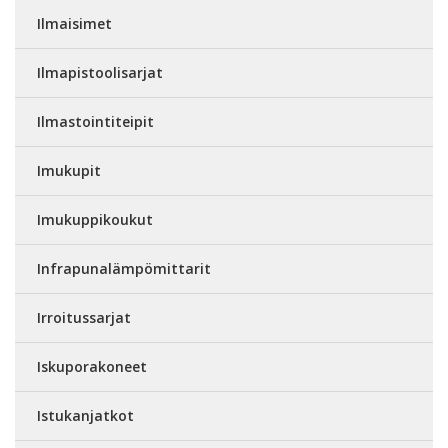
Ilmaisimet
Ilmapistoolisarjat
Ilmastointiteipit
Imukupit
Imukuppikoukut
Infrapunalämpömittarit
Irroitussarjat
Iskuporakoneet
Istukanjatkot