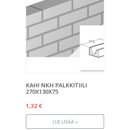
KAHI NKH PALKKITIILI
270X130X75
1,32
€
LUE LISÄÄ »