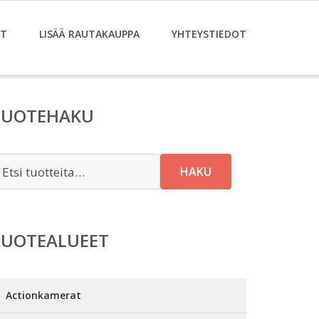
ET
LISÄÄ RAUTAKAUPPA
YHTEYSTIEDOT
TUOTEHAKU
tsi:
HAKU
TUOTEALUEET
Actionkamerat