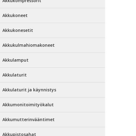
Akkukompressorit
Akkukoneet
Akkukonesetit
Akkukulmahiomakoneet
Akkulamput
Akkulaturit
Akkulaturit ja käynnistys
Akkumonitoimityökalut
Akkumutterinvääntimet
Akkupistosahat