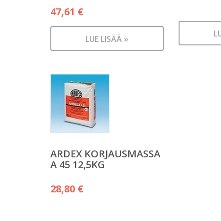
47,61
€
L
LUE LISÄÄ »
ARDEX KORJAUSMASSA
A 45 12,5KG
28,80
€