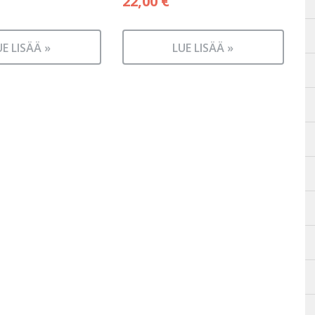
22,00
€
UE LISÄÄ »
LUE LISÄÄ »