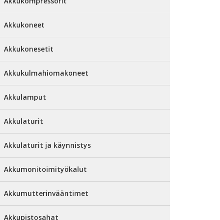
Akkukompressorit
Akkukoneet
Akkukonesetit
Akkukulmahiomakoneet
Akkulamput
Akkulaturit
Akkulaturit ja käynnistys
Akkumonitoimityökalut
Akkumutterinvääntimet
Akkupistosahat