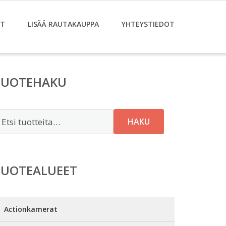
ET
LISÄÄ RAUTAKAUPPA
YHTEYSTIEDOT
TUOTEHAKU
tsi:
HAKU
TUOTEALUEET
Actionkamerat