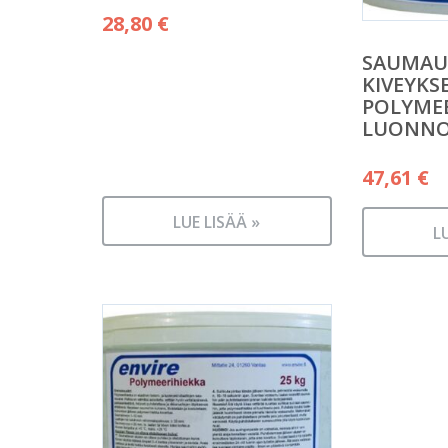
28,80
€
SAUMAU
KIVEYKS
POLYME
LUONNO
47,61
€
LUE LISÄÄ »
L