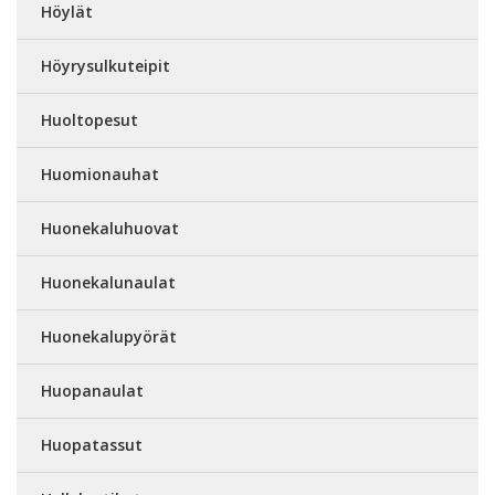
Höylät
Höyrysulkuteipit
Huoltopesut
Huomionauhat
Huonekaluhuovat
Huonekalunaulat
Huonekalupyörät
Huopanaulat
Huopatassut