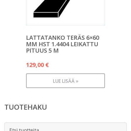
LATTATANKO TERÄS 6×60
MM HST 1.4404 LEIKATTU
PITUUS 5 M
129,00
€
LUE LISÄÄ »
TUOTEHAKU
Etsi: