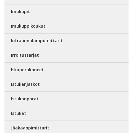
Imukupit
Imukuppikoukut
Infrapunalämpömittarit
Irroitussarjat
Iskuporakoneet
Istukanjatkot
Istukanporat
Istukat
Jääkaappimittarit