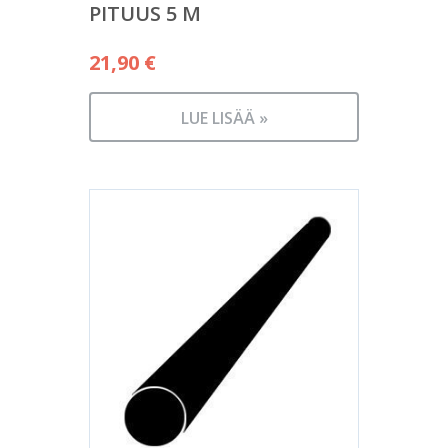
PITUUS 5 M
21,90
€
LUE LISÄÄ »