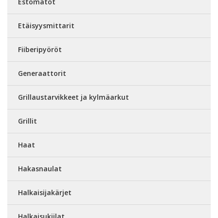
Estomatot
Etäisyysmittarit
Fiiberipyöröt
Generaattorit
Grillaustarvikkeet ja kylmäarkut
Grillit
Haat
Hakasnaulat
Halkaisijakärjet
Halkaisukiilat