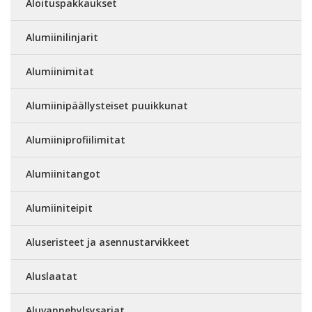
Aloituspakkaukset
Alumiinilinjarit
Alumiinimitat
Alumiinipäällysteiset puuikkunat
Alumiiniprofiilimitat
Alumiinitangot
Alumiiniteipit
Aluseristeet ja asennustarvikkeet
Aluslaatat
Aluvannehylsysarjat