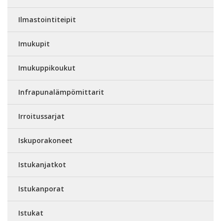
Ilmastointiteipit
Imukupit
Imukuppikoukut
Infrapunalämpömittarit
Irroitussarjat
Iskuporakoneet
Istukanjatkot
Istukanporat
Istukat