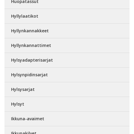
Huopatassut
Hyllylaatikot
Hyllynkannakkeet
Hyllynkannattimet
Hylsyadapterisarjat
Hylsynpidinsarjat
Hylsysarjat
Hylsyt
Ikkuna-avaimet
Ikkunakilvet