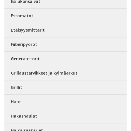
Esilukonsalvat
Estomatot
Etäisyysmittarit
Fiiberipyöröt
Generaattorit
Grillaustarvikkeet ja kylmäarkut
Grillit
Haat
Hakasnaulat
Halkaisijakärjet