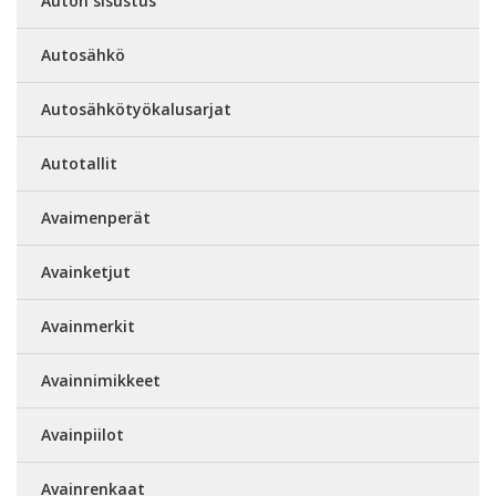
Auton sisustus
Autosähkö
Autosähkötyökalusarjat
Autotallit
Avaimenperät
Avainketjut
Avainmerkit
Avainnimikkeet
Avainpiilot
Avainrenkaat