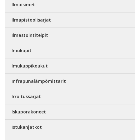
Ilmaisimet
Ilmapistoolisarjat
Ilmastointiteipit
Imukupit
Imukuppikoukut
Infrapunalämpömittarit
Irroitussarjat
Iskuporakoneet
Istukanjatkot