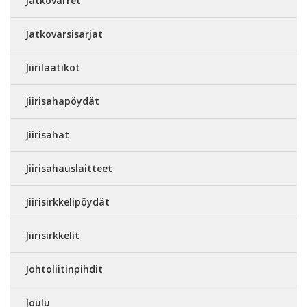
Jatkovarret
Jatkovarsisarjat
Jiirilaatikot
Jiirisahapöydät
Jiirisahat
Jiirisahauslaitteet
Jiirisirkkelipöydät
Jiirisirkkelit
Johtoliitinpihdit
Joulu