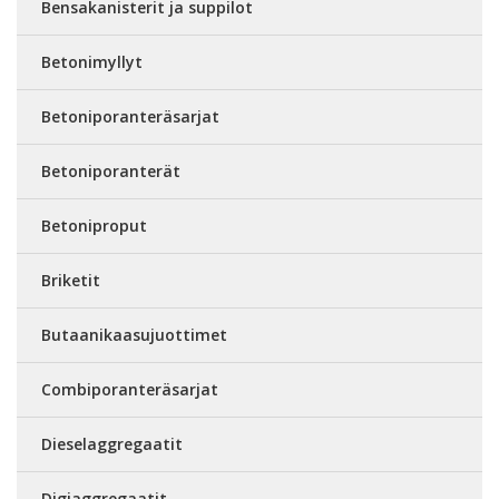
Bensakanisterit ja suppilot
Betonimyllyt
Betoniporanteräsarjat
Betoniporanterät
Betoniproput
Briketit
Butaanikaasujuottimet
Combiporanteräsarjat
Dieselaggregaatit
Digiaggregaatit