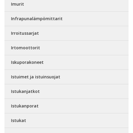
Imurit
Infrapunalämpömittarit
Irroitussarjat
Irtomoottorit
Iskuporakoneet
Istuimet ja istuinsuojat
Istukanjatkot
Istukanporat
Istukat