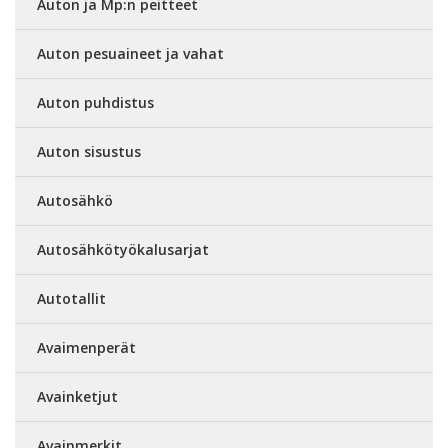
Auton ja Mp:n peitteet
Auton pesuaineet ja vahat
Auton puhdistus
Auton sisustus
Autosähkö
Autosähkötyökalusarjat
Autotallit
Avaimenperät
Avainketjut
Avainmerkit