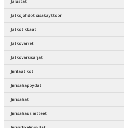
Jalustat
Jatkojohdot sisäkäyttöön
Jatkotikkaat
Jatkovarret
Jatkovarsisarjat
Jiirilaatikot
Jiirisahapöydät
Jiirisahat
Jiirisahauslaitteet
Jiirisirkkelipöydät