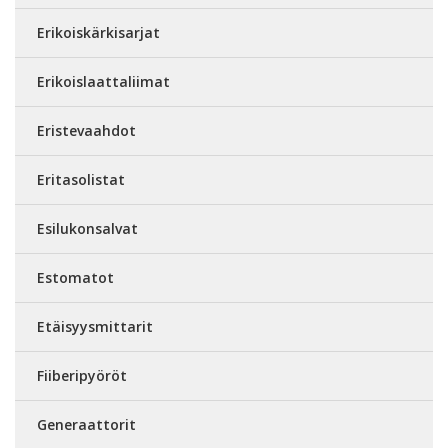
Erikoiskärkisarjat
Erikoislaattaliimat
Eristevaahdot
Eritasolistat
Esilukonsalvat
Estomatot
Etäisyysmittarit
Fiiberipyöröt
Generaattorit