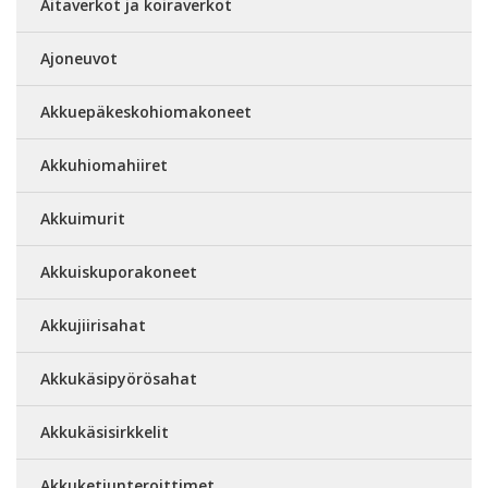
Aitaverkot ja koiraverkot
Ajoneuvot
Akkuepäkeskohiomakoneet
Akkuhiomahiiret
Akkuimurit
Akkuiskuporakoneet
Akkujiirisahat
Akkukäsipyörösahat
Akkukäsisirkkelit
Akkuketjunteroittimet