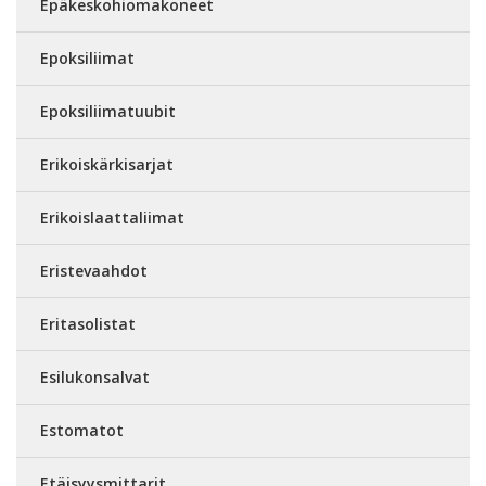
Epäkeskohiomakoneet
Epoksiliimat
Epoksiliimatuubit
Erikoiskärkisarjat
Erikoislaattaliimat
Eristevaahdot
Eritasolistat
Esilukonsalvat
Estomatot
Etäisyysmittarit