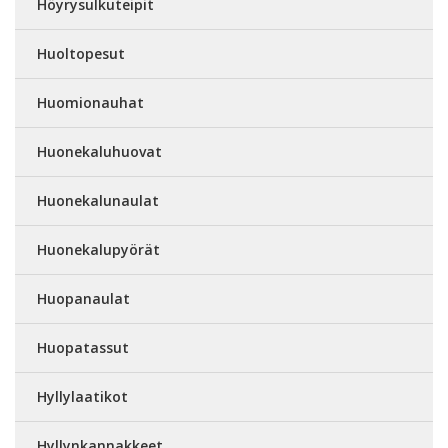
Höyrysulkuteipit
Huoltopesut
Huomionauhat
Huonekaluhuovat
Huonekalunaulat
Huonekalupyörät
Huopanaulat
Huopatassut
Hyllylaatikot
Hyllynkannakkeet