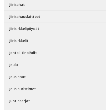
Jiirisahat
Jiirisahauslaitteet
Jiirisirkkelipöydät
Jiirisirkkelit
Johtoliitinpihdit
Joulu
Jousihaat
Jousipuristimet
Juotinsarjat