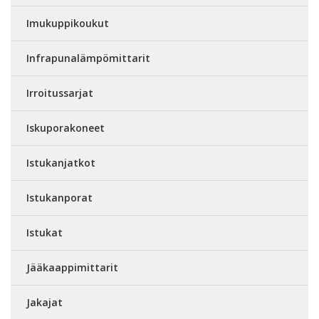
Imukuppikoukut
Infrapunalämpömittarit
Irroitussarjat
Iskuporakoneet
Istukanjatkot
Istukanporat
Istukat
Jääkaappimittarit
Jakajat