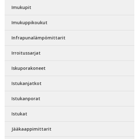
Imukupit
Imukuppikoukut
Infrapunalämpömittarit
Irroitussarjat
Iskuporakoneet
Istukanjatkot
Istukanporat
Istukat
Jääkaappimittarit