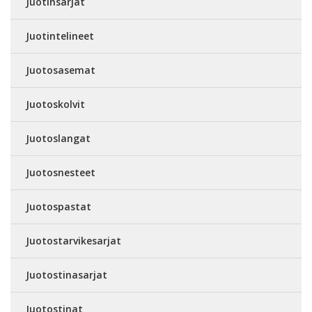
Juotinsarjat
Juotintelineet
Juotosasemat
Juotoskolvit
Juotoslangat
Juotosnesteet
Juotospastat
Juotostarvikesarjat
Juotostinasarjat
Juotostinat