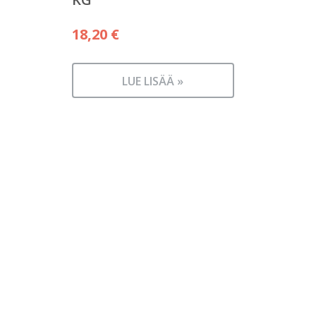
18,20
€
LUE LISÄÄ »