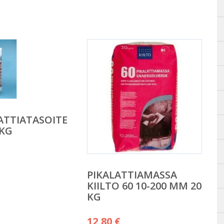
ATTIATASOITE
5KG
PIKALATTIAMASSA
KIILTO 60 10-200 MM 20
KG
12,80
€