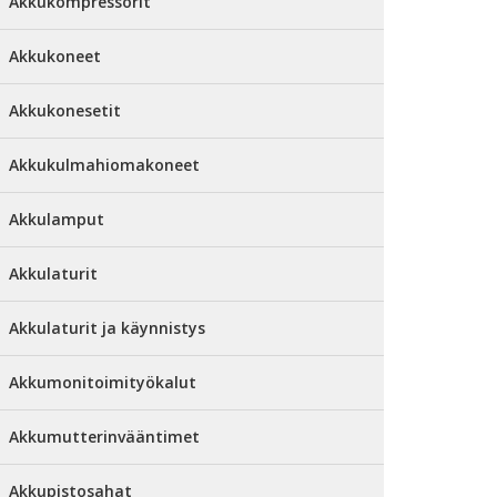
Akkukompressorit
Akkukoneet
Akkukonesetit
Akkukulmahiomakoneet
Akkulamput
Akkulaturit
Akkulaturit ja käynnistys
Akkumonitoimityökalut
Akkumutterinvääntimet
Akkupistosahat