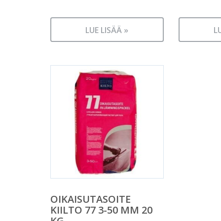
LUE LISÄÄ »
L
OIKAISUTASOITE
KIILTO 77 3-50 MM 20
KG