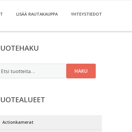
ET
LISÄÄ RAUTAKAUPPA
YHTEYSTIEDOT
TUOTEHAKU
tsi:
HAKU
TUOTEALUEET
Actionkamerat