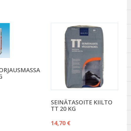
KORJAUSMASSA
G
SEINÄTASOITE KIILTO
TT 20 KG
14,70
€