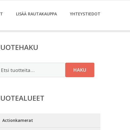
ET
LISÄÄ RAUTAKAUPPA
YHTEYSTIEDOT
TUOTEHAKU
tsi:
HAKU
TUOTEALUEET
Actionkamerat