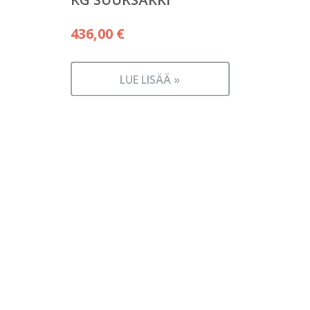
436,00
€
LUE LISÄÄ »