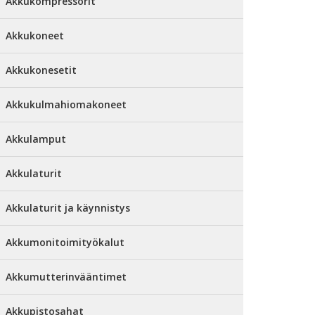
Akkukompressorit
Akkukoneet
Akkukonesetit
Akkukulmahiomakoneet
Akkulamput
Akkulaturit
Akkulaturit ja käynnistys
Akkumonitoimityökalut
Akkumutterinvääntimet
Akkupistosahat