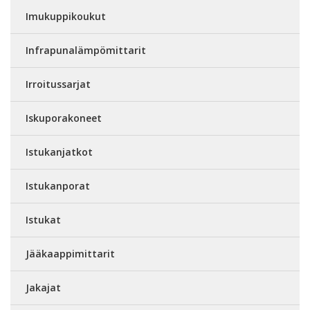
Imukuppikoukut
Infrapunalämpömittarit
Irroitussarjat
Iskuporakoneet
Istukanjatkot
Istukanporat
Istukat
Jääkaappimittarit
Jakajat