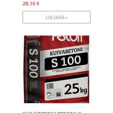
28,10
€
LUE LISÄÄ »