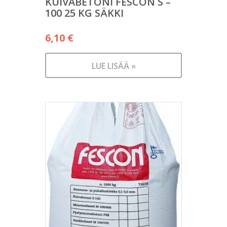
KUIVABETONI FESCON S –
100 25 KG SÄKKI
6,10
€
LUE LISÄÄ »