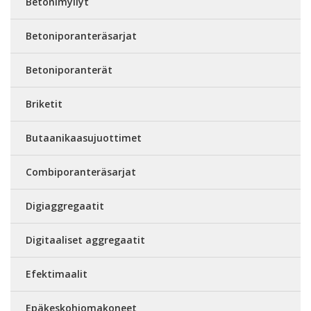
Betonimyllyt
Betoniporanteräsarjat
Betoniporanterät
Briketit
Butaanikaasujuottimet
Combiporanteräsarjat
Digiaggregaatit
Digitaaliset aggregaatit
Efektimaalit
Epäkeskohiomakoneet