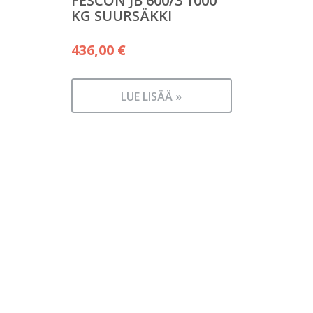
FESCON JB 600/3 1000
KG SUURSÄKKI
436,00
€
LUE LISÄÄ »