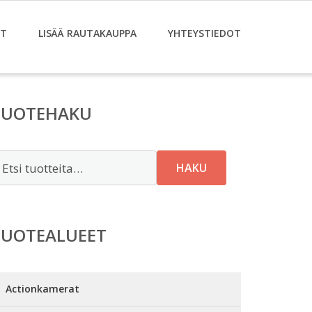
ET
LISÄÄ RAUTAKAUPPA
YHTEYSTIEDOT
TUOTEHAKU
tsi:
HAKU
TUOTEALUEET
Actionkamerat