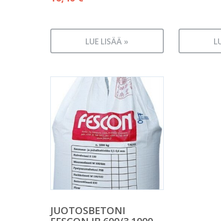
LUE LISÄÄ »
L
JUOTOSBETONI