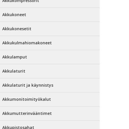
Akkukompressorit
Akkukoneet
Akkukonesetit
Akkukulmahiomakoneet
Akkulamput
Akkulaturit
Akkulaturit ja käynnistys
Akkumonitoimityökalut
Akkumutterinvääntimet
Akkupistosahat