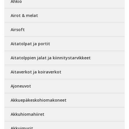
Ahkio
Airot & melat
Airsoft
Aitatolpat ja portit
Aitatolppien jalat ja kiinnitystarvikkeet
Aitaverkot ja koiraverkot
Ajoneuvot
Akkuepäkeskohiomakoneet
Akkuhiomahiiret
Akkuimurit