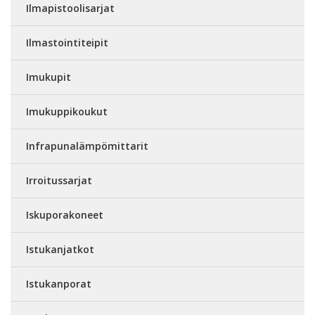
Ilmapistoolisarjat
Ilmastointiteipit
Imukupit
Imukuppikoukut
Infrapunalämpömittarit
Irroitussarjat
Iskuporakoneet
Istukanjatkot
Istukanporat