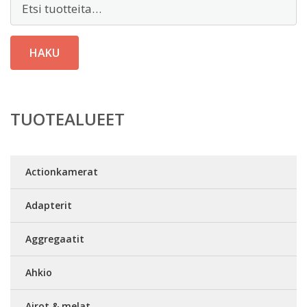
HAKU
TUOTEALUEET
Actionkamerat
Adapterit
Aggregaatit
Ahkio
Airot & melat