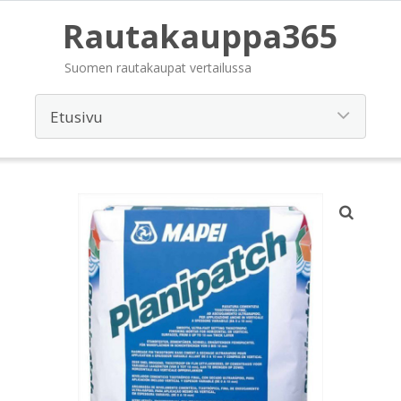
Rautakauppa365
Suomen rautakaupat vertailussa