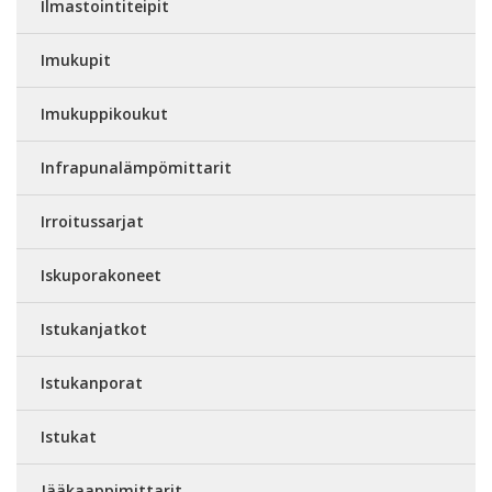
Ilmastointiteipit
Imukupit
Imukuppikoukut
Infrapunalämpömittarit
Irroitussarjat
Iskuporakoneet
Istukanjatkot
Istukanporat
Istukat
Jääkaappimittarit