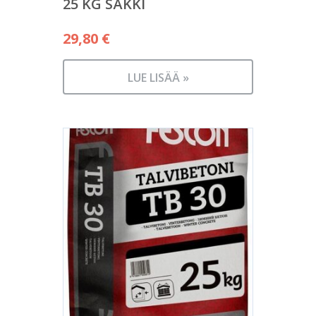
25 KG SÄKKI
29,80
€
LUE LISÄÄ »