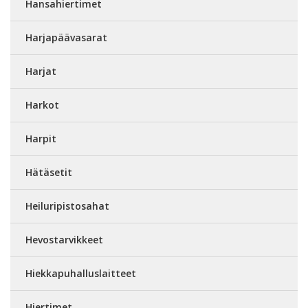
Hansahiertimet
Harjapäävasarat
Harjat
Harkot
Harpit
Hätäsetit
Heiluripistosahat
Hevostarvikkeet
Hiekkapuhalluslaitteet
Hiertimet