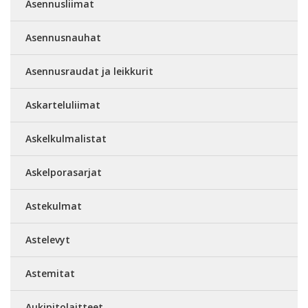
Asennusliimat
Asennusnauhat
Asennusraudat ja leikkurit
Askarteluliimat
Askelkulmalistat
Askelporasarjat
Astekulmat
Astelevyt
Astemitat
Aukipitolaitteet