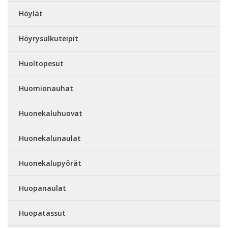
Höylät
Höyrysulkuteipit
Huoltopesut
Huomionauhat
Huonekaluhuovat
Huonekalunaulat
Huonekalupyörät
Huopanaulat
Huopatassut