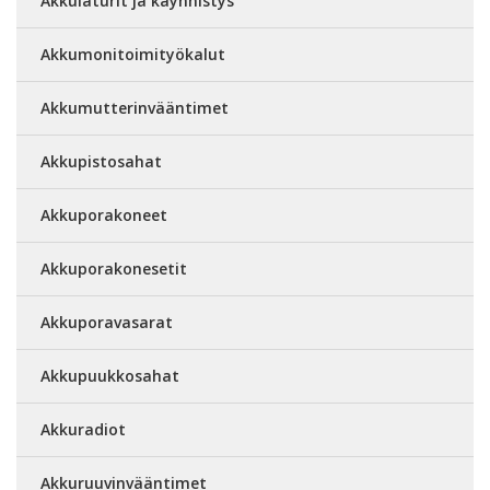
Akkulaturit ja käynnistys
Akkumonitoimityökalut
Akkumutterinvääntimet
Akkupistosahat
Akkuporakoneet
Akkuporakonesetit
Akkuporavasarat
Akkupuukkosahat
Akkuradiot
Akkuruuvinvääntimet