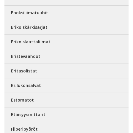
Epoksiliimatuubit
Erikoiskärkisarjat
Erikoislaattaliimat
Eristevaahdot
Eritasolistat
Esilukonsalvat
Estomatot
Etäisyysmittarit
Fiiberipyöröt