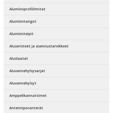
Alumiiniprofiilimitat
Alumiinitangot
Alumiiniteipit
Aluseristeet ja asennustarvikkeet
Aluslaatat
Aluvannehylsysarjat
Aluvannehylsyt
Amppelikannattimet
Antenniporanterät