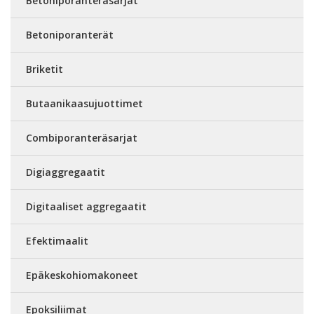
Betoniporanteräsarjat
Betoniporanterät
Briketit
Butaanikaasujuottimet
Combiporanteräsarjat
Digiaggregaatit
Digitaaliset aggregaatit
Efektimaalit
Epäkeskohiomakoneet
Epoksiliimat