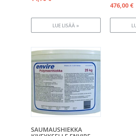
476,00
€
LUE LISÄÄ »
L
SAUMAUSHIEKKA