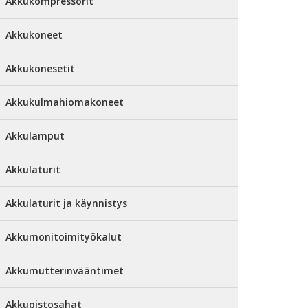
Akkukompressorit
Akkukoneet
Akkukonesetit
Akkukulmahiomakoneet
Akkulamput
Akkulaturit
Akkulaturit ja käynnistys
Akkumonitoimityökalut
Akkumutterinvääntimet
Akkupistosahat