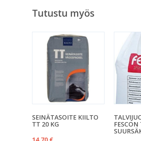
Tutustu myös
SEINÄTASOITE KIILTO
TALVIJU
TT 20 KG
FESCON 
SUURSÄ
14,70
€