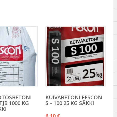
OTOSBETONI
KUIVABETONI FESCON
TJB 1000 KG
S – 100 25 KG SÄKKI
KKI
6,10
€