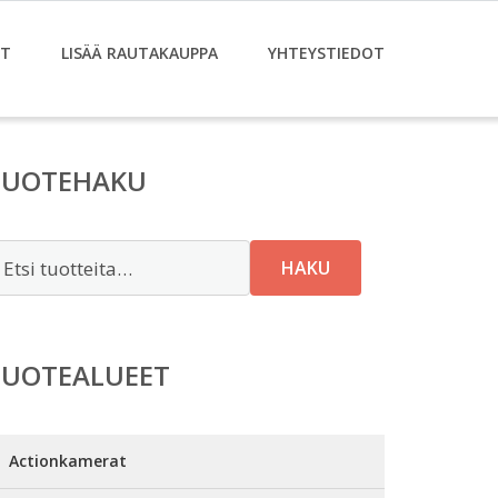
ET
LISÄÄ RAUTAKAUPPA
YHTEYSTIEDOT
TUOTEHAKU
tsi:
HAKU
TUOTEALUEET
Actionkamerat