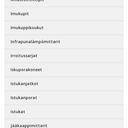
Imukupit
Imukuppikoukut
Infrapunalämpömittarit
Irroitussarjat
Iskuporakoneet
Istukanjatkot
Istukanporat
Istukat
Jääkaappimittarit