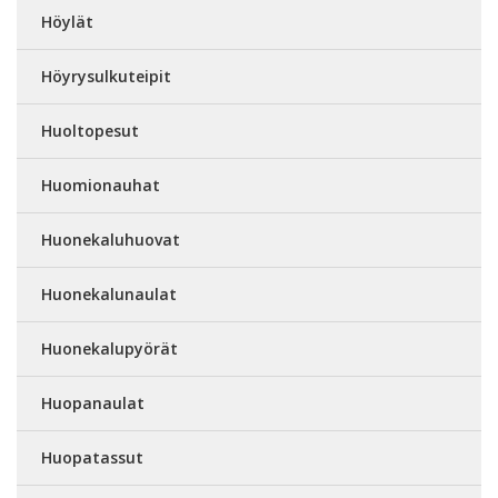
Höylät
Höyrysulkuteipit
Huoltopesut
Huomionauhat
Huonekaluhuovat
Huonekalunaulat
Huonekalupyörät
Huopanaulat
Huopatassut