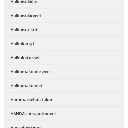
Halkaisukiilat
Halkaisukirveet
Halkaisuristit
Halkokärryt
Halkokatokset
Halkomakoneeseen
Halkomakoneet
Hammaskehäistukat
HANDAI-hitsauskoneet
Hansahiertimet