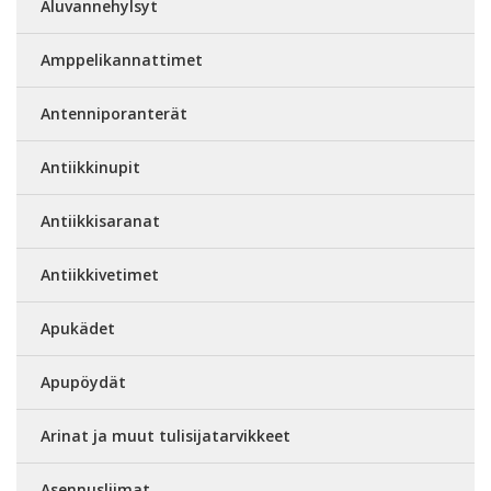
Aluvannehylsyt
Amppelikannattimet
Antenniporanterät
Antiikkinupit
Antiikkisaranat
Antiikkivetimet
Apukädet
Apupöydät
Arinat ja muut tulisijatarvikkeet
Asennusliimat