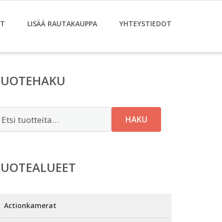
ET
LISÄÄ RAUTAKAUPPA
YHTEYSTIEDOT
TUOTEHAKU
tsi:
HAKU
TUOTEALUEET
Actionkamerat