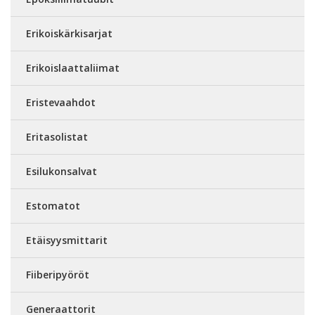
Erikoiskärkisarjat
Erikoislaattaliimat
Eristevaahdot
Eritasolistat
Esilukonsalvat
Estomatot
Etäisyysmittarit
Fiiberipyöröt
Generaattorit