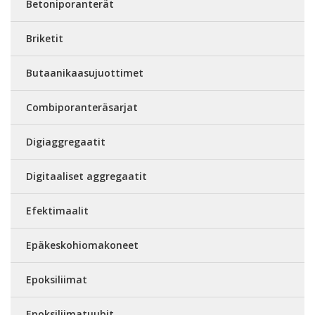
Betoniporanterät
Briketit
Butaanikaasujuottimet
Combiporanteräsarjat
Digiaggregaatit
Digitaaliset aggregaatit
Efektimaalit
Epäkeskohiomakoneet
Epoksiliimat
Epoksiliimatuubit