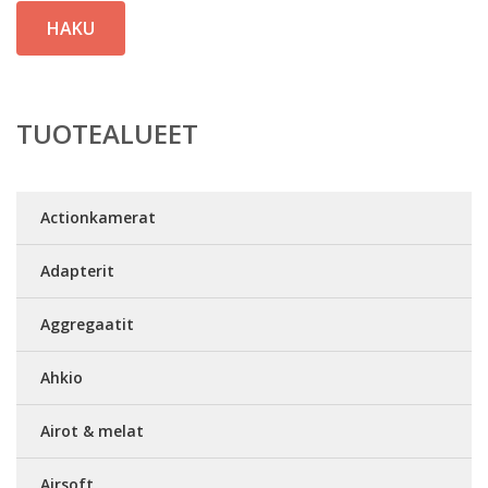
HAKU
TUOTEALUEET
Actionkamerat
Adapterit
Aggregaatit
Ahkio
Airot & melat
Airsoft