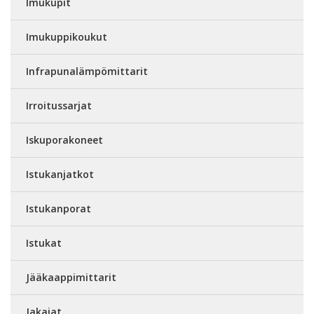
Imukupit
Imukuppikoukut
Infrapunalämpömittarit
Irroitussarjat
Iskuporakoneet
Istukanjatkot
Istukanporat
Istukat
Jääkaappimittarit
Jakajat