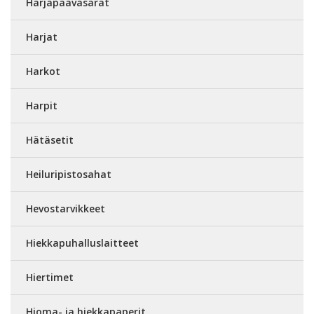
Harjapäävasarat
Harjat
Harkot
Harpit
Hätäsetit
Heiluripistosahat
Hevostarvikkeet
Hiekkapuhalluslaitteet
Hiertimet
Hioma- ja hiekkapaperit