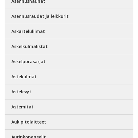
Asennusnauhat
Asennusraudat ja leikkurit
Askarteluliimat
Askelkulmalistat
Askelporasarjat
Astekulmat
Astelevyt
Astemitat
Aukipitolaitteet
Aurinkopaneelit