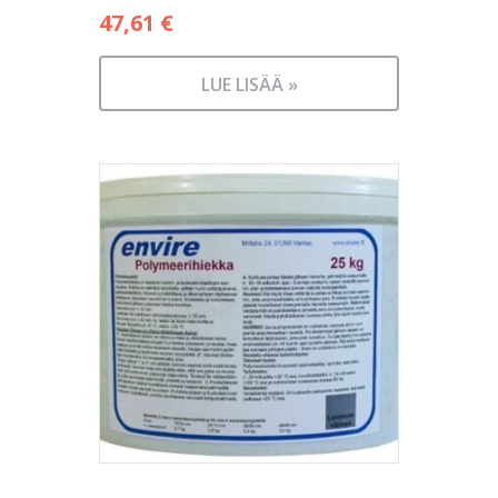
47,61
€
LUE LISÄÄ »