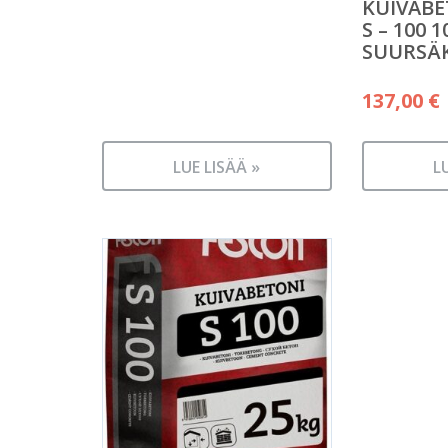
KUIVABE
S – 100 
SUURSÄ
137,00
€
LUE LISÄÄ »
L