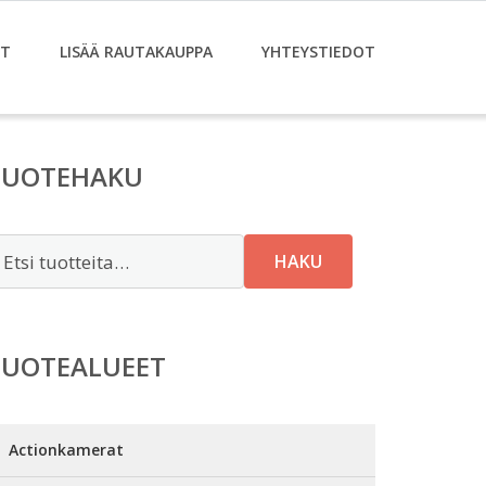
ET
LISÄÄ RAUTAKAUPPA
YHTEYSTIEDOT
TUOTEHAKU
tsi:
HAKU
TUOTEALUEET
Actionkamerat