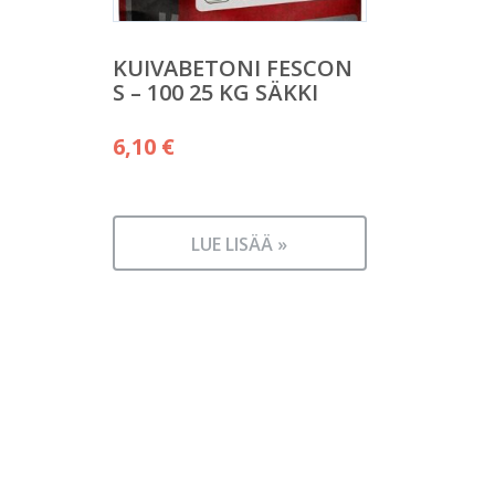
KUIVABETONI FESCON
S – 100 25 KG SÄKKI
6,10
€
LUE LISÄÄ »