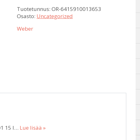
Tuotetunnus:
OR-6415910013653
Osasto:
Uncategorized
Weber
01 15 l…
Lue lisää »