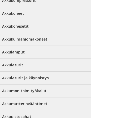
Akkukompressorit
Akkukoneet
Akkukonesetit
Akkukulmahiomakoneet
Akkulamput
Akkulaturit
Akkulaturit ja käynnistys
Akkumonitoimityökalut
Akkumutterinvääntimet
Akkupistosahat