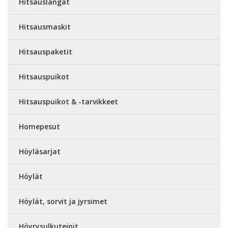
Hitsauslangat
Hitsausmaskit
Hitsauspaketit
Hitsauspuikot
Hitsauspuikot & -tarvikkeet
Homepesut
Höyläsarjat
Höylät
Höylät, sorvit ja jyrsimet
Höyrysulkuteipit