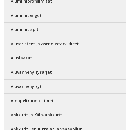
Alumiiniprofiilimitat
Alumiinitangot
Alumiiniteipit
Aluseristeet ja asennustarvikkeet
Aluslaatat
Aluvannehylsysarjat
Aluvannehylsyt
Amppelikannattimet
Ankkurit ja Kiila-ankkurit
Ankkurit, lepuuttajat ja venepoijut