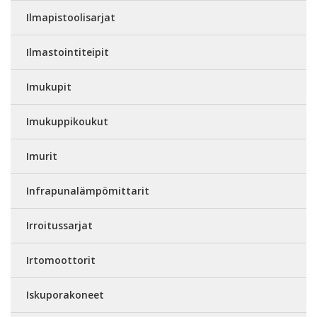
Ilmapistoolisarjat
Ilmastointiteipit
Imukupit
Imukuppikoukut
Imurit
Infrapunalämpömittarit
Irroitussarjat
Irtomoottorit
Iskuporakoneet