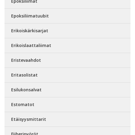
Epoksiliimat
Epoksiliimatuubit
Erikoiskärkisarjat
Erikoislaattaliimat
Eristevaahdot
Eritasolistat
Esilukonsalvat
Estomatot
Etäisyysmittarit
Fiiberipyöröt