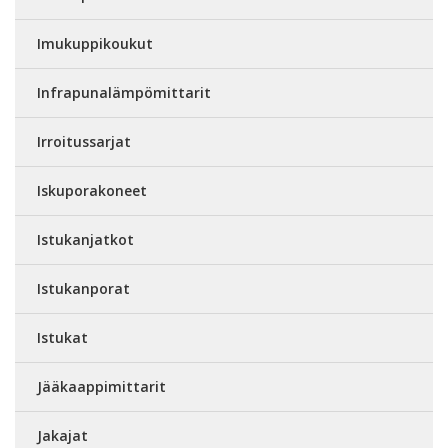
Imukuppikoukut
Infrapunalämpömittarit
Irroitussarjat
Iskuporakoneet
Istukanjatkot
Istukanporat
Istukat
Jääkaappimittarit
Jakajat