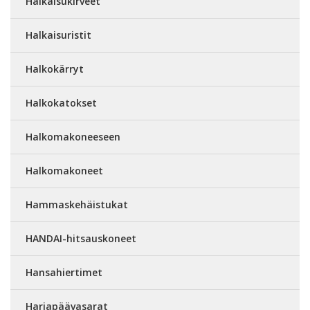
Halkaisukirveet
Halkaisuristit
Halkokärryt
Halkokatokset
Halkomakoneeseen
Halkomakoneet
Hammaskehäistukat
HANDAI-hitsauskoneet
Hansahiertimet
Harjapäävasarat