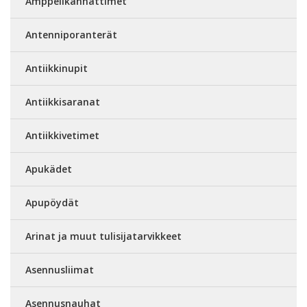
Amppelikannattimet
Antenniporanterät
Antiikkinupit
Antiikkisaranat
Antiikkivetimet
Apukädet
Apupöydät
Arinat ja muut tulisijatarvikkeet
Asennusliimat
Asennusnauhat