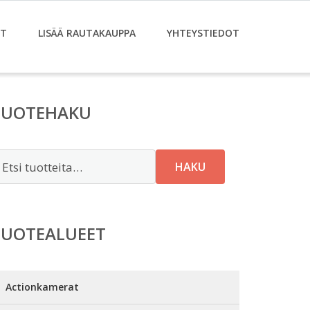
ET
LISÄÄ RAUTAKAUPPA
YHTEYSTIEDOT
TUOTEHAKU
tsi:
HAKU
TUOTEALUEET
Actionkamerat