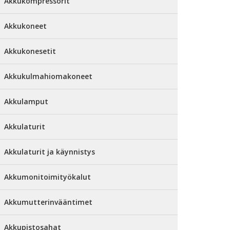
Akkukompressorit
Akkukoneet
Akkukonesetit
Akkukulmahiomakoneet
Akkulamput
Akkulaturit
Akkulaturit ja käynnistys
Akkumonitoimityökalut
Akkumutterinvääntimet
Akkupistosahat