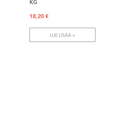
KG
18,20
€
LUE LISÄÄ »