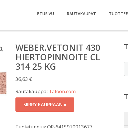
ETUSIVU
RAUTAKAUPAT
TUOTTE
WEBER.VETONIT 430
HIERTOPINNOITE CL
314 25 KG
E
36,63
€
Rautakauppa:
Taloon.com
SIIRRY KAUPPAAN »
Tuotetunnus:
OR-6415910013677