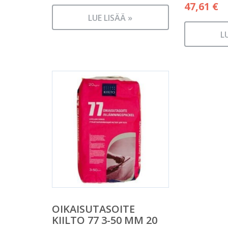
47,61
€
LUE LISÄÄ »
L
OIKAISUTASOITE
KIILTO 77 3-50 MM 20