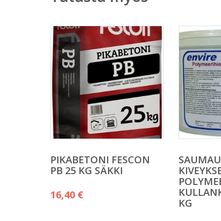
PIKABETONI FESCON
SAUMAU
PB 25 KG SÄKKI
KIVEYKS
POLYME
KULLANK
16,40
€
KG