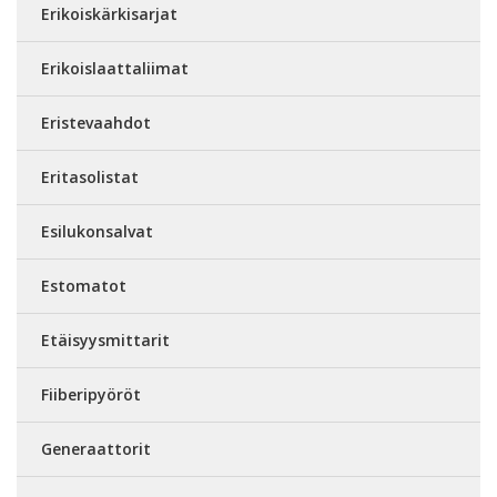
Erikoiskärkisarjat
Erikoislaattaliimat
Eristevaahdot
Eritasolistat
Esilukonsalvat
Estomatot
Etäisyysmittarit
Fiiberipyöröt
Generaattorit