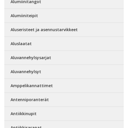
Alumiinitangot
Alumiiniteipit
Aluseristeet ja asennustarvikkeet
Aluslaatat
Aluvannehylsysarjat
Aluvannehylsyt
Amppelikannattimet
Antenniporanterät
Antiikkinupit
Antiikkisaranat