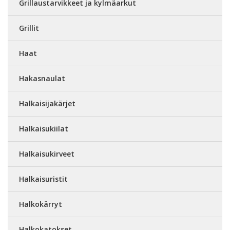
Grillaustarvikkeet ja kylmäarkut
Grillit
Haat
Hakasnaulat
Halkaisijakärjet
Halkaisukiilat
Halkaisukirveet
Halkaisuristit
Halkokärryt
Halkokatokset