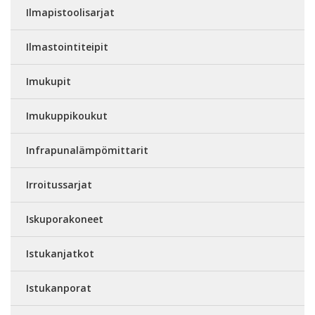
Ilmapistoolisarjat
Ilmastointiteipit
Imukupit
Imukuppikoukut
Infrapunalämpömittarit
Irroitussarjat
Iskuporakoneet
Istukanjatkot
Istukanporat