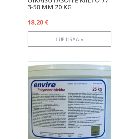
OIKAISUTASOITE KIILTO 77
3-50 MM 20 KG
18,20
€
LUE LISÄÄ »