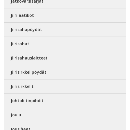
Jatkovarsisarjat
Jiirilaatikot
Jiirisahapöydät
Jiirisahat
Jiirisahauslaitteet
Jiirisirkkelipöydät
Jiirisirkkelit
Johtoliitinpihdit
Joulu
Jousihaat