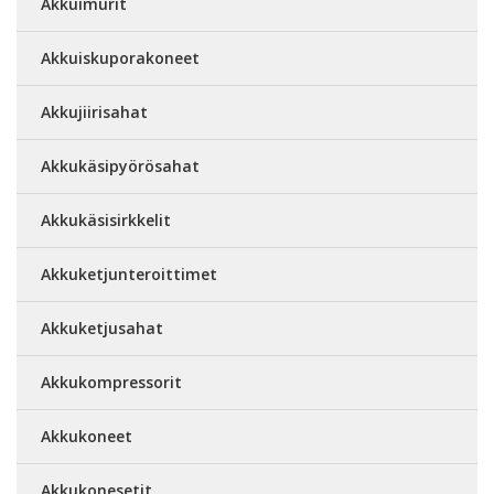
Akkuimurit
Akkuiskuporakoneet
Akkujiirisahat
Akkukäsipyörösahat
Akkukäsisirkkelit
Akkuketjunteroittimet
Akkuketjusahat
Akkukompressorit
Akkukoneet
Akkukonesetit