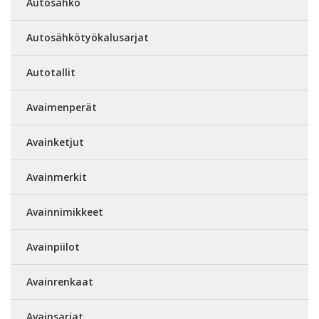
Autosähkö
Autosähkötyökalusarjat
Autotallit
Avaimenperät
Avainketjut
Avainmerkit
Avainnimikkeet
Avainpiilot
Avainrenkaat
Avainsarjat