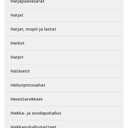
Harjapäävasarat
Harjat
Harjat, mopit ja lastat
Harkot
Harpit
Hätäsetit
Heiluripistosahat
Hevostarvikkeet
Hiekka- ja soodapuhallus
Hiekkapuhalluslaitteet