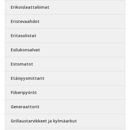
Erikoislaattaliimat
Eristevaahdot
Eritasolistat
Esilukonsalvat
Estomatot
Etäisyysmittarit
Fiiberipyöröt
Generaattorit
Grillaustarvikkeet ja kylmäarkut