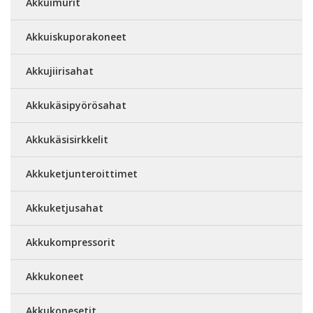
Akkuimurit
Akkuiskuporakoneet
Akkujiirisahat
Akkukäsipyörösahat
Akkukäsisirkkelit
Akkuketjunteroittimet
Akkuketjusahat
Akkukompressorit
Akkukoneet
Akkukonesetit