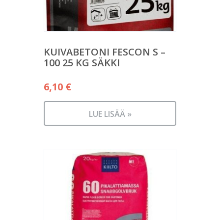
KUIVABETONI FESCON S –
100 25 KG SÄKKI
6,10
€
LUE LISÄÄ »