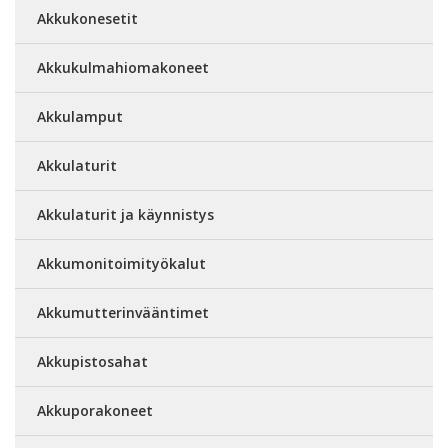
Akkukonesetit
Akkukulmahiomakoneet
Akkulamput
Akkulaturit
Akkulaturit ja käynnistys
Akkumonitoimityökalut
Akkumutterinvääntimet
Akkupistosahat
Akkuporakoneet