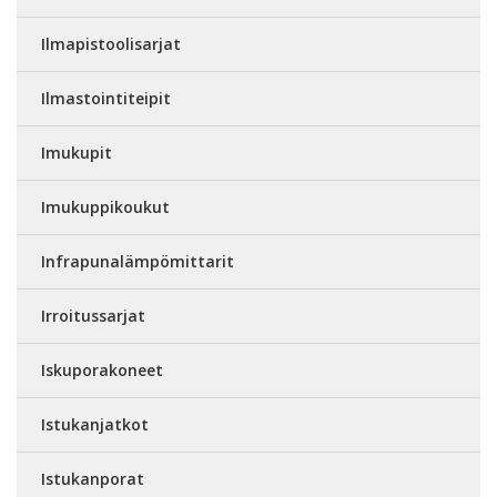
Ilmapistoolisarjat
Ilmastointiteipit
Imukupit
Imukuppikoukut
Infrapunalämpömittarit
Irroitussarjat
Iskuporakoneet
Istukanjatkot
Istukanporat