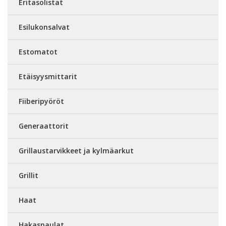
Eritasolistat
Esilukonsalvat
Estomatot
Etäisyysmittarit
Fiiberipyöröt
Generaattorit
Grillaustarvikkeet ja kylmäarkut
Grillit
Haat
Hakasnaulat