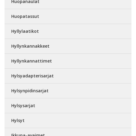
Huopanaulat
Huopatassut
Hyllylaatikot
Hyllynkannakkeet
Hyllynkannattimet
Hylsyadapterisarjat
Hylsynpidinsarjat
Hylsysarjat
Hylsyt
Ikkuna-avaimet