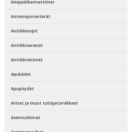
Amppelikannattimet
Antenniporanterät
Antiikkinupit
Antiikkisaranat
Antiikkivetimet
Apukädet
Apupöydät
Arinat ja muut tulisijatarvikkeet
Asennusliimat
Asennusnauhat