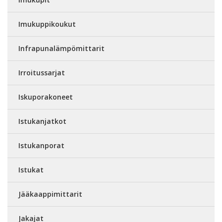
Imukuppikoukut
Infrapunalämpömittarit
Irroitussarjat
Iskuporakoneet
Istukanjatkot
Istukanporat
Istukat
Jääkaappimittarit
Jakajat