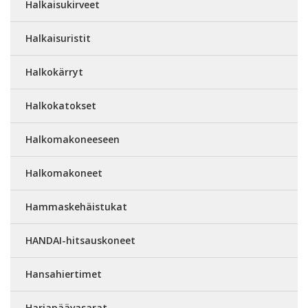
Halkaisukirveet
Halkaisuristit
Halkokärryt
Halkokatokset
Halkomakoneeseen
Halkomakoneet
Hammaskehäistukat
HANDAI-hitsauskoneet
Hansahiertimet
Harjapäävasarat