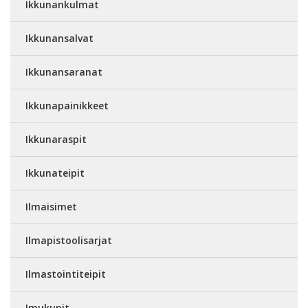
Ikkunankulmat
Ikkunansalvat
Ikkunansaranat
Ikkunapainikkeet
Ikkunaraspit
Ikkunateipit
Ilmaisimet
Ilmapistoolisarjat
Ilmastointiteipit
Imukupit