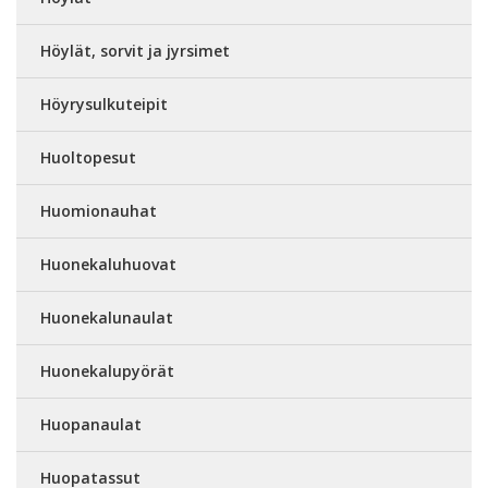
Höylät, sorvit ja jyrsimet
Höyrysulkuteipit
Huoltopesut
Huomionauhat
Huonekaluhuovat
Huonekalunaulat
Huonekalupyörät
Huopanaulat
Huopatassut