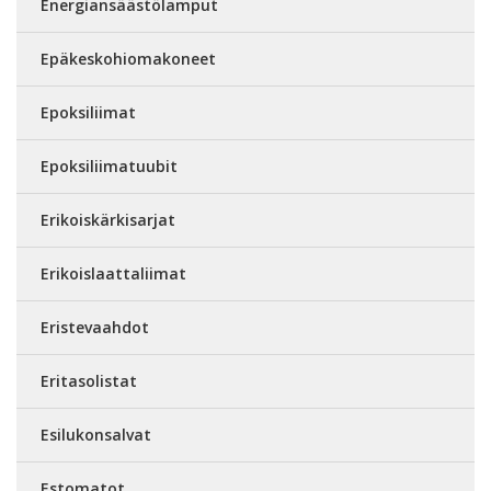
Energiansäästölamput
Epäkeskohiomakoneet
Epoksiliimat
Epoksiliimatuubit
Erikoiskärkisarjat
Erikoislaattaliimat
Eristevaahdot
Eritasolistat
Esilukonsalvat
Estomatot