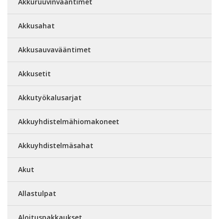
Akkuruuvinvääntimet
Akkusahat
Akkusauvavääntimet
Akkusetit
Akkutyökalusarjat
Akkuyhdistelmähiomakoneet
Akkuyhdistelmäsahat
Akut
Allastulpat
Aloituspakkaukset