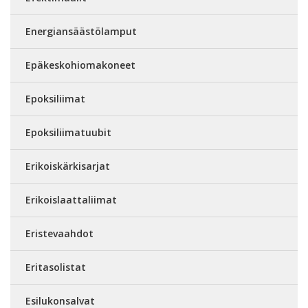
Energiansäästölamput
Epäkeskohiomakoneet
Epoksiliimat
Epoksiliimatuubit
Erikoiskärkisarjat
Erikoislaattaliimat
Eristevaahdot
Eritasolistat
Esilukonsalvat