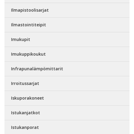
Ilmapistoolisarjat
Ilmastointiteipit
Imukupit
Imukuppikoukut
Infrapunalämpömittarit
Irroitussarjat
Iskuporakoneet
Istukanjatkot
Istukanporat