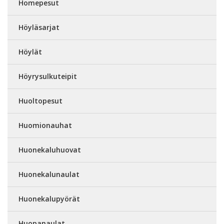
Homepesut
Höyläsarjat
Höylät
Höyrysulkuteipit
Huoltopesut
Huomionauhat
Huonekaluhuovat
Huonekalunaulat
Huonekalupyörät
Huopanaulat