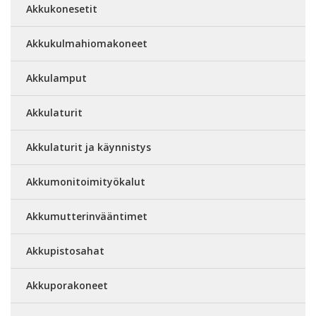
Akkukonesetit
Akkukulmahiomakoneet
Akkulamput
Akkulaturit
Akkulaturit ja käynnistys
Akkumonitoimityökalut
Akkumutterinvääntimet
Akkupistosahat
Akkuporakoneet