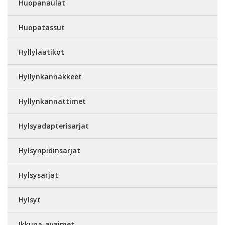
Huopanaulat
Huopatassut
Hyllylaatikot
Hyllynkannakkeet
Hyllynkannattimet
Hylsyadapterisarjat
Hylsynpidinsarjat
Hylsysarjat
Hylsyt
Ikkuna-avaimet