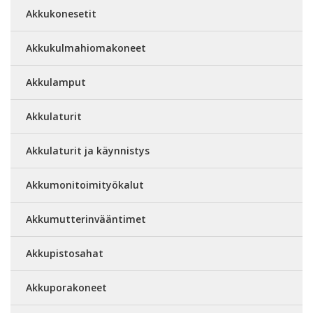
Akkukonesetit
Akkukulmahiomakoneet
Akkulamput
Akkulaturit
Akkulaturit ja käynnistys
Akkumonitoimityökalut
Akkumutterinvääntimet
Akkupistosahat
Akkuporakoneet