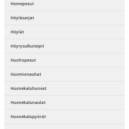
Homepesut
Höyläsarjat
Höylät
Höyrysulkuteipit
Huoltopesut
Huomionauhat
Huonekaluhuovat
Huonekalunaulat
Huonekalupyörät