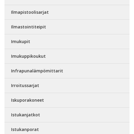
Ilmapistoolisarjat
Ilmastointiteipit
Imukupit
Imukuppikoukut
Infrapunalämpömittarit
Irroitussarjat
Iskuporakoneet
Istukanjatkot
Istukanporat