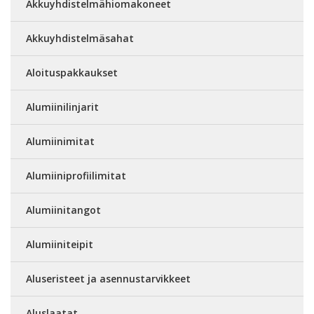
Akkuyhdistelmähiomakoneet
Akkuyhdistelmäsahat
Aloituspakkaukset
Alumiinilinjarit
Alumiinimitat
Alumiiniprofiilimitat
Alumiinitangot
Alumiiniteipit
Aluseristeet ja asennustarvikkeet
Aluslaatat