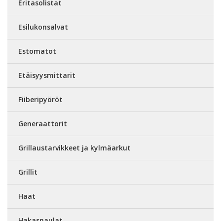
Eritasolistat
Esilukonsalvat
Estomatot
Etäisyysmittarit
Fiiberipyöröt
Generaattorit
Grillaustarvikkeet ja kylmäarkut
Grillit
Haat
Hakasnaulat