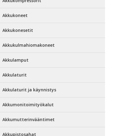
Akkukompressorit
Akkukoneet
Akkukonesetit
Akkukulmahiomakoneet
Akkulamput
Akkulaturit
Akkulaturit ja käynnistys
Akkumonitoimityökalut
Akkumutterinvääntimet
Akkupistosahat