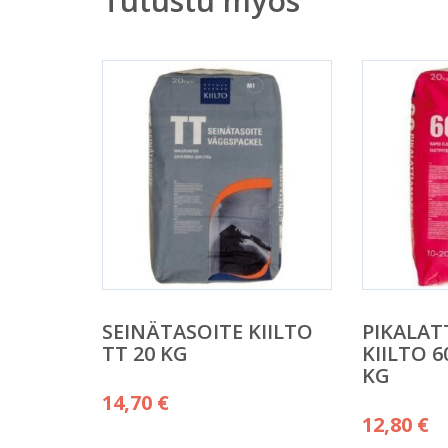
Tutustu myös
SEINÄTASOITE KIILTO
PIKALAT
TT 20 KG
KIILTO 6
KG
14,70
€
12,80
€