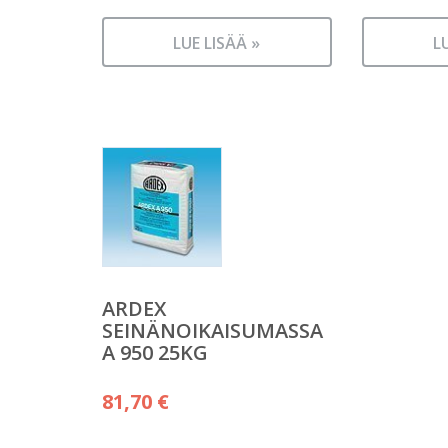
LUE LISÄÄ »
L
ARDEX
SEINÄNOIKAISUMASSA
A 950 25KG
81,70
€