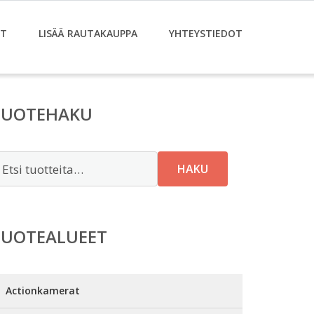
ET
LISÄÄ RAUTAKAUPPA
YHTEYSTIEDOT
TUOTEHAKU
tsi:
HAKU
TUOTEALUEET
Actionkamerat