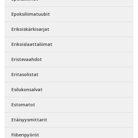
Epoksiliimatuubit
Erikoiskärkisarjat
Erikoislaattaliimat
Eristevaahdot
Eritasolistat
Esilukonsalvat
Estomatot
Etäisyysmittarit
Fiiberipyöröt