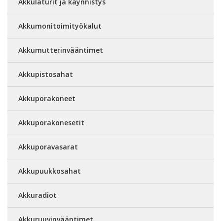
Akkulaturit ja käynnistys
Akkumonitoimityökalut
Akkumutterinvääntimet
Akkupistosahat
Akkuporakoneet
Akkuporakonesetit
Akkuporavasarat
Akkupuukkosahat
Akkuradiot
Akkuruuvinvääntimet