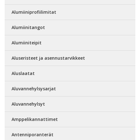
Alumiiniprofiilimitat
Alumiinitangot
Alumiiniteipit
Aluseristeet ja asennustarvikkeet
Aluslaatat
Aluvannehylsysarjat
Aluvannehylsyt
Amppelikannattimet
Antenniporanterät