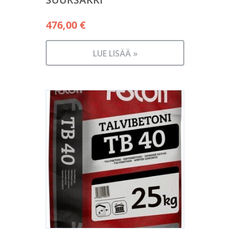
476,00
€
LUE LISÄÄ »