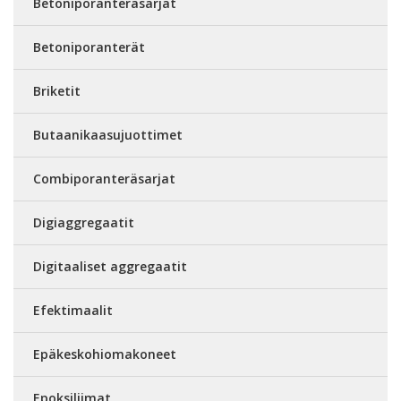
Betoniporanteräsarjat
Betoniporanterät
Briketit
Butaanikaasujuottimet
Combiporanteräsarjat
Digiaggregaatit
Digitaaliset aggregaatit
Efektimaalit
Epäkeskohiomakoneet
Epoksiliimat