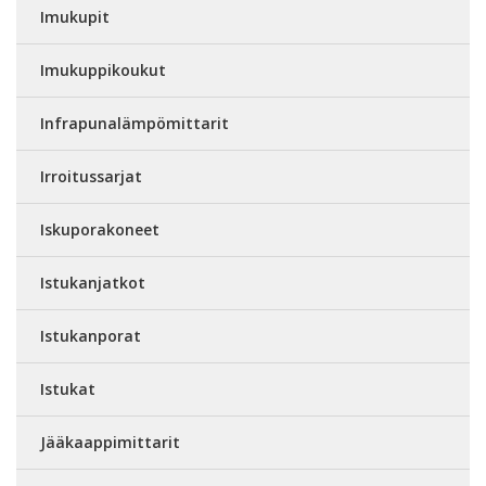
Imukupit
Imukuppikoukut
Infrapunalämpömittarit
Irroitussarjat
Iskuporakoneet
Istukanjatkot
Istukanporat
Istukat
Jääkaappimittarit