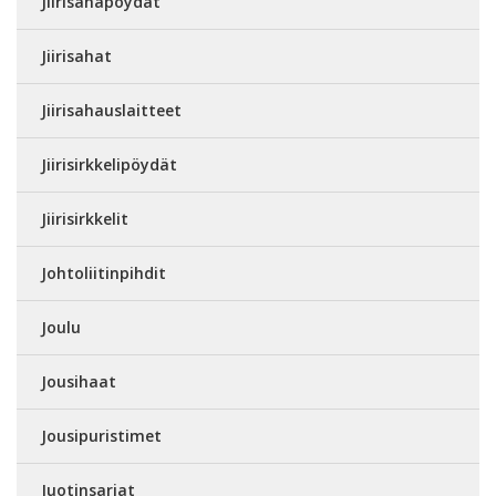
Jiirisahapöydät
Jiirisahat
Jiirisahauslaitteet
Jiirisirkkelipöydät
Jiirisirkkelit
Johtoliitinpihdit
Joulu
Jousihaat
Jousipuristimet
Juotinsarjat