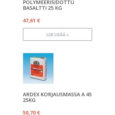
POLYMEERISIDOTTU
BASALTTI 25 KG
47,61
€
LUE LISÄÄ »
ARDEX KORJAUSMASSA A 45
25KG
50,70
€