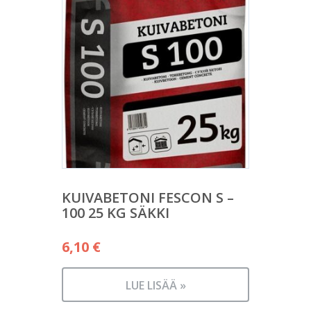
KUIVABETONI FESCON S –
100 25 KG SÄKKI
6,10
€
LUE LISÄÄ »