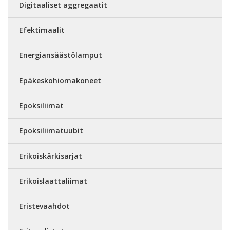
Digitaaliset aggregaatit
Efektimaalit
Energiansäästölamput
Epäkeskohiomakoneet
Epoksiliimat
Epoksiliimatuubit
Erikoiskärkisarjat
Erikoislaattaliimat
Eristevaahdot