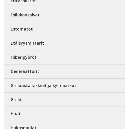
Eritasolistat
Esilukonsalvat
Estomatot
Etäisyysmittarit
Fiiberipyöröt
Generaattorit
Grillaustarvikkeet ja kylmäarkut
Grillit
Haat
Hakasnaulat