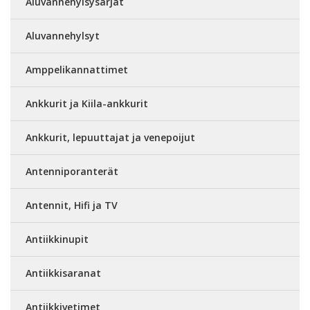
Aluvannehylsysarjat
Aluvannehylsyt
Amppelikannattimet
Ankkurit ja Kiila-ankkurit
Ankkurit, lepuuttajat ja venepoijut
Antenniporanterät
Antennit, Hifi ja TV
Antiikkinupit
Antiikkisaranat
Antiikkivetimet