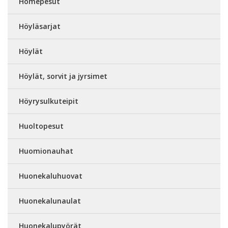
Homepesut
Höyläsarjat
Höylät
Höylät, sorvit ja jyrsimet
Höyrysulkuteipit
Huoltopesut
Huomionauhat
Huonekaluhuovat
Huonekalunaulat
Huonekalupyörät