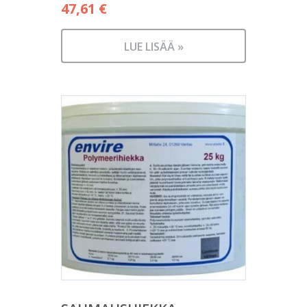
47,61
€
LUE LISÄÄ »