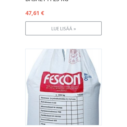
47,61
€
LUE LISÄÄ »