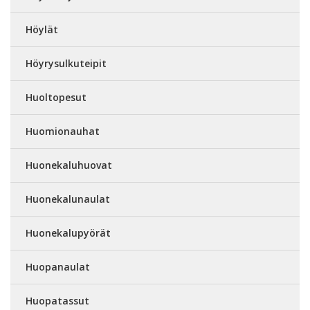
Höylät
Höyrysulkuteipit
Huoltopesut
Huomionauhat
Huonekaluhuovat
Huonekalunaulat
Huonekalupyörät
Huopanaulat
Huopatassut