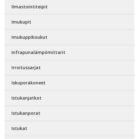
Ilmastointiteipit
Imukupit
Imukuppikoukut
Infrapunalämpömittarit
Irroitussarjat
Iskuporakoneet
Istukanjatkot
Istukanporat
Istukat