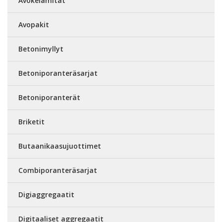
Avokelamitat
Avopakit
Betonimyllyt
Betoniporanteräsarjat
Betoniporanterät
Briketit
Butaanikaasujuottimet
Combiporanteräsarjat
Digiaggregaatit
Digitaaliset aggregaatit