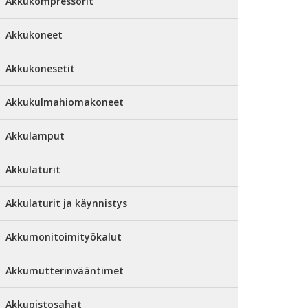
Akkukompressorit
Akkukoneet
Akkukonesetit
Akkukulmahiomakoneet
Akkulamput
Akkulaturit
Akkulaturit ja käynnistys
Akkumonitoimityökalut
Akkumutterinvääntimet
Akkupistosahat