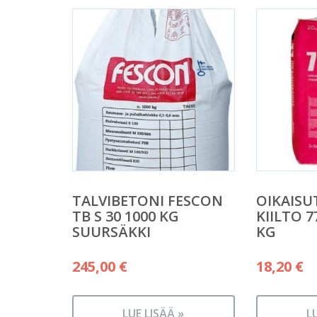
TALVIBETONI FESCON
OIKAISU
TB S 30 1000 KG
KIILTO 7
SUURSÄKKI
KG
245,00
€
18,20
€
LUE LISÄÄ »
L