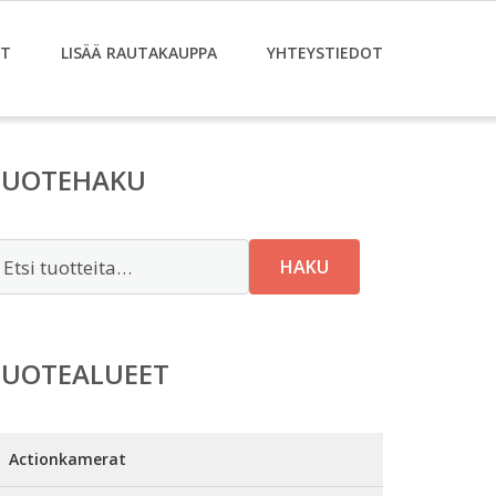
ET
LISÄÄ RAUTAKAUPPA
YHTEYSTIEDOT
TUOTEHAKU
tsi:
HAKU
TUOTEALUEET
Actionkamerat