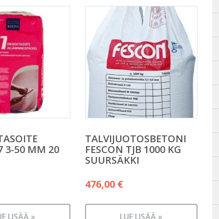
TASOITE
TALVIJUOTOSBETONI
7 3-50 MM 20
FESCON TJB 1000 KG
SUURSÄKKI
476,00
€
UE LISÄÄ »
LUE LISÄÄ »