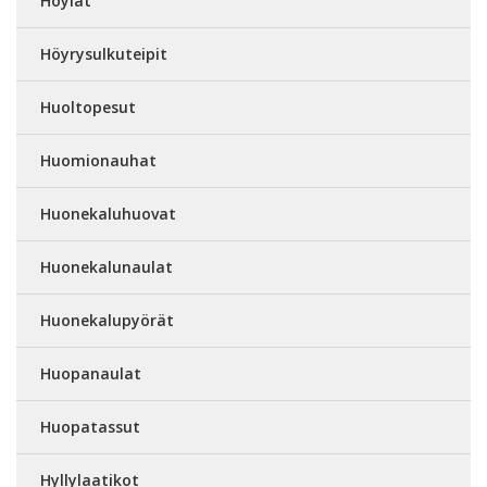
Höylät
Höyrysulkuteipit
Huoltopesut
Huomionauhat
Huonekaluhuovat
Huonekalunaulat
Huonekalupyörät
Huopanaulat
Huopatassut
Hyllylaatikot