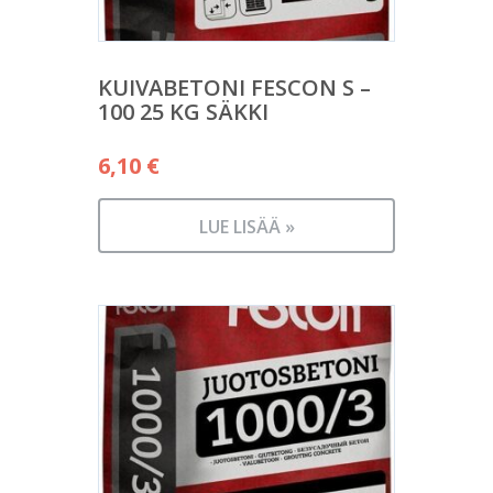
KUIVABETONI FESCON S –
100 25 KG SÄKKI
6,10
€
LUE LISÄÄ »