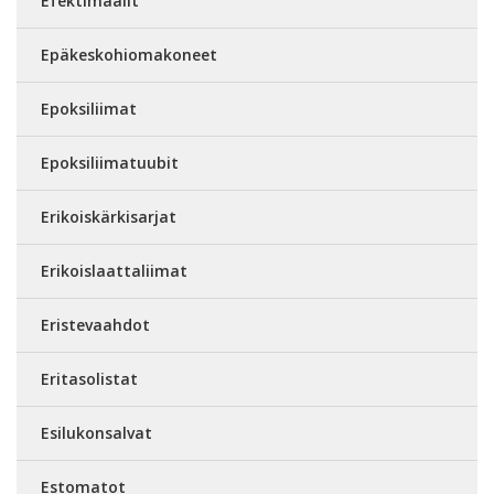
Efektimaalit
Epäkeskohiomakoneet
Epoksiliimat
Epoksiliimatuubit
Erikoiskärkisarjat
Erikoislaattaliimat
Eristevaahdot
Eritasolistat
Esilukonsalvat
Estomatot