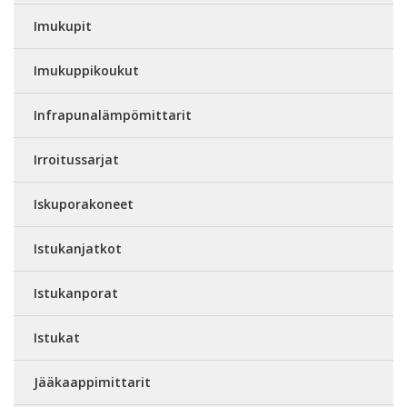
Imukupit
Imukuppikoukut
Infrapunalämpömittarit
Irroitussarjat
Iskuporakoneet
Istukanjatkot
Istukanporat
Istukat
Jääkaappimittarit