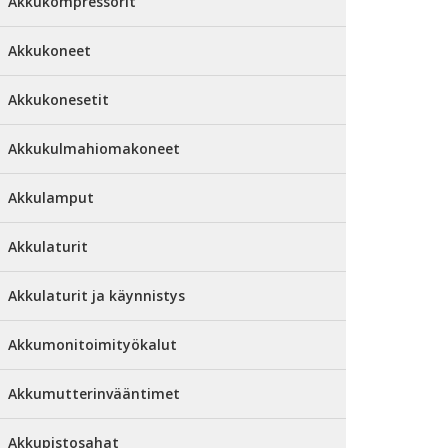
Akkukompressorit
Akkukoneet
Akkukonesetit
Akkukulmahiomakoneet
Akkulamput
Akkulaturit
Akkulaturit ja käynnistys
Akkumonitoimityökalut
Akkumutterinvääntimet
Akkupistosahat