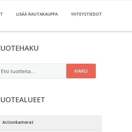
ET
LISÄÄ RAUTAKAUPPA
YHTEYSTIEDOT
TUOTEHAKU
tsi:
HAKU
TUOTEALUEET
Actionkamerat