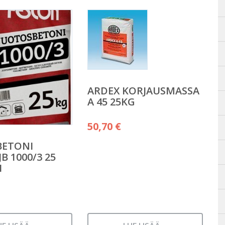
ARDEX KORJAUSMASSA
A 45 25KG
50,70
€
BETONI
B 1000/3 25
I