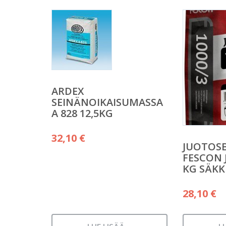
ARDEX
SEINÄNOIKAISUMASSA
A 828 12,5KG
32,10
€
JUOTOS
FESCON J
KG SÄKK
28,10
€