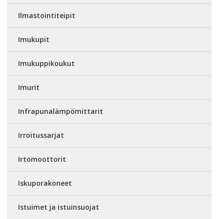
Ilmastointiteipit
Imukupit
Imukuppikoukut
Imurit
Infrapunalämpömittarit
Irroitussarjat
Irtomoottorit
Iskuporakoneet
Istuimet ja istuinsuojat