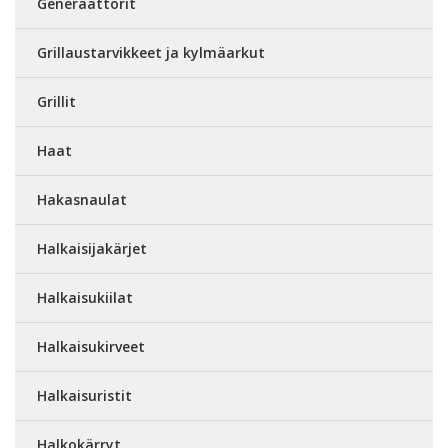
Generaattorit
Grillaustarvikkeet ja kylmäarkut
Grillit
Haat
Hakasnaulat
Halkaisijakärjet
Halkaisukiilat
Halkaisukirveet
Halkaisuristit
Halkokärryt