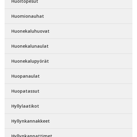
Huoltopesut
Huomionauhat
Huonekaluhuovat
Huonekalunaulat
Huonekalupyörät
Huopanaulat
Huopatassut
Hyllylaatikot
Hyllynkannakkeet
Hyllynkannattimet