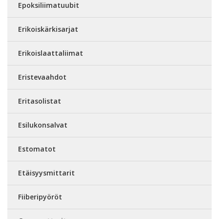
Epoksiliimatuubit
Erikoiskärkisarjat
Erikoislaattaliimat
Eristevaahdot
Eritasolistat
Esilukonsalvat
Estomatot
Etäisyysmittarit
Fiiberipyöröt