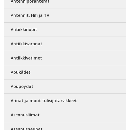
Antenniporanterät
Antennit, Hifi ja TV
Antiikkinupit
Antiikkisaranat
Antiikkivetimet
Apukädet
Apupöydät
Arinat ja muut tulisijatarvikkeet
Asennusliimat
Asennusnauhat